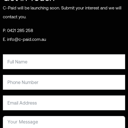
C-Paid will be launching soon. Submit your interest and we will
contact you.
P. 0421 285 258
E. info@c-paid.com.au