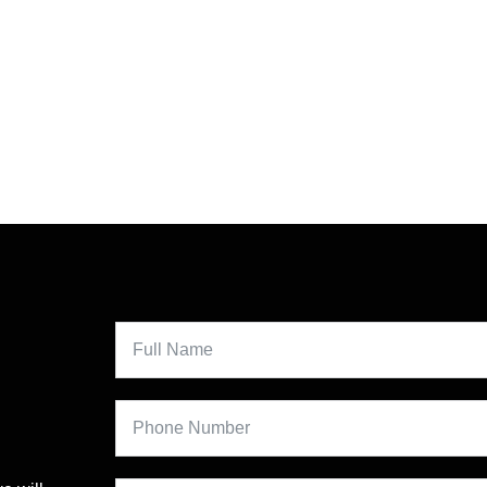
rovjera licence je jednostavna, a mi to uvijek radi
čima su besplatne vrtnje. Kao što sama brojka u im
o dobitka. SpinBetter online kasino najbolji je nači
jet Las Vegasu ili Monte Carlu odgođen na neodređ
programa vjernosti, o čemu ćemo više govoriti u na