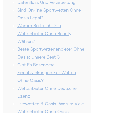
Datenfluss Und Verarbeitung
Sind On-line Sportwetten Ohne
Oasis Legal?
Warum Sollte Ich Den
Wettanbieter Ohne Beauty
Wählen?
Beste Sportwettenanbieter Ohne
Oasis: Unsere Best 3
Gibt Es Besondere
Einschränkungen Für Wetten
Ohne Oasis?
Wettanbieter Ohne Deutsche
Lizenz
Livewetten & Oasis: Warum Viele
Wettanbieter Ohne Oasis