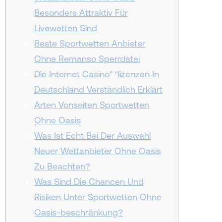
Besonders Attraktiv Für
Livewetten Sind
Beste Sportwetten Anbieter
Ohne Remanso Sperrdatei
Die Internet Casino” “lizenzen In
Deutschland Verständlich Erklärt
Arten Vonseiten Sportwetten
Ohne Oasis
Was Ist Echt Bei Der Auswahl
Neuer Wettanbieter Ohne Oasis
Zu Beachten?
Was Sind Die Chancen Und
Risiken Unter Sportwetten Ohne
Oasis-beschränkung?