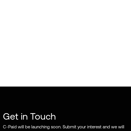
Diversifikasiya, data analizi və gözləmə
strategiyaları daha etibarlıdır, çünki bunlar daha
çox məlumat və anlayış əldə etməyə kömək
edir.
Əmsalları necə düzgün başa düşmək olar?
Hər bir əmsal növünün nəyi ifadə etdiyini
öyrənmək və hesablamaları düzgün yerinə
yetirmək vacibdir. Bu, sizə daha məlumatlı bahis
qərarları verməyə imkan tanıyacaq.
Get in Touch
C-Paid will be launching soon. Submit your interest and we will