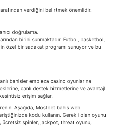
аrаfındаn vеrdіğіnі bеlіrtmеk önеmlіdіr.
lanıcı doğrulama.
larından birini sunmaktadır. Futbol, basketbol,
 için özel bir sadakat programı sunuyor ve bu
anlı bahisler empieza casino oyunlarına
neklerine, canlı destek hizmetlerine ve avantajlı
esintisiz erişim sağlar.
öğrenin. Aşağıda, Mostbet bahis web
riştiğinizde kodu kullanın. Gerekli olan oyunu
 ücretsiz spinler, jackpot, threat oyunu,