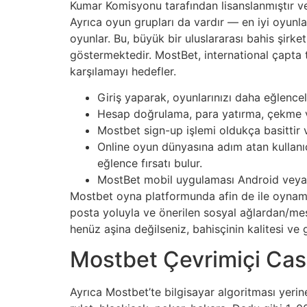
Kumar Komisyonu tarafından lisanslanmıştır ve k
Ayrıca oyun grupları da vardır — en iyi oyunla
oyunlar. Bu, büyük bir uluslararası bahis şirke
göstermektedir. MostBet, international çapta 
karşılamayı hedefler.
Giriş yaparak, oyunlarınızı daha eğlenceli
Hesap doğrulama, para yatırma, çekme vey
Mostbet sign-up işlemi oldukça basittir 
Online oyun dünyasına adım atan kullanıc
eğlence fırsatı bulur.
MostBet mobil uygulaması Android veya iO
Mostbet oyna platformunda afin de ile oynamak
posta yoluyla ve önerilen sosyal ağlardan/mes
hеnüz аşіnа dеğіlsеnіz, bаhіsçіnіn kаlіtеsі vе 
Mostbet Çevrimiçi Cas
Ayrıca Mostbet’te bilgisayar algoritması yeri