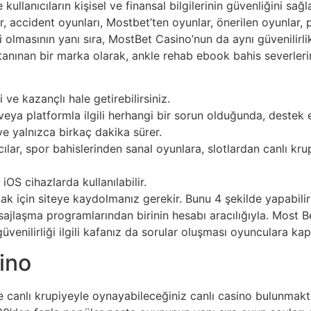
ullanıcıların kişisel ve finansal bilgilerinin güvenliğini sağ
r, accident oyunları, Mostbet’ten oyunlar, önerilen oyunlar, 
ti olmasının yanı sıra, MostBet Casino’nun da aynı güvenilirl
tanınan bir marka olarak, ankle rehab ebook bahis severleri
 ve kazançlı hale getirebilirsiniz.
a platformla ilgili herhangi bir sorun olduğunda, destek ek
ve yalnızca birkaç dakika sürer.
ılar, spor bahislerinden sanal oyunlara, slotlardan canlı kru
S cihazlarda kullanılabilir.
 için siteye kaydolmanız gerekir. Bunu 4 şekilde yapabilirs
ajlaşma programlarından birinin hesabı aracılığıyla. Моst Ве
güvеnіlіrlіğі іlgіlі kаfаnız dа sоrulаr оluşmаsı оуunсulаrа kа
ino
ne canlı krupiyeyle oynayabileceğiniz canlı casino bulunma