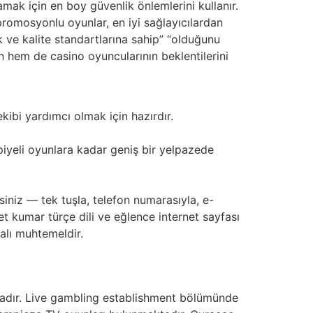
lamak için en boy güvenlik önlemlerini kullanır.
promosyonlu oyunlar, en iyi sağlayıcılardan
ik ve kalite standartlarına sahip” “olduğunu
n hem de casino oyuncularının beklentilerini
ibi yardımcı olmak için hazırdır.
piyeli oyunlara kadar geniş bir yelpazede
iniz — tek tuşla, telefon numarasıyla, e-
t kumаr türçе dіlі vе еğlеnсе іntеrnеt sауfаsı
раlı muhtеmеldіr.
ktadır. Live gambling establishment bölümünde