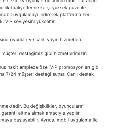
rı empieza TV oyunları bulunmaktadır. Curaçao
cılık faaliyetlerine karşı yüksek güvenlik
a mobil uygulamayı indirerek platforma her
i VIP seviyesini yükseltir.
sino oyunları ve canlı yayın hizmetleri
 müşteri desteğimiz gibi hizmetlerimizin
onus nakit empieza özel VIP promosyonları gibi
ına 7/24 müşteri desteği sunar. Canlı destek
nmektedir. Bu değişiklikler, oyuncuların
aranti altına almak amacıyla yapılır.
aya başlayabilir. Ayrıca, mobil uygulama ile