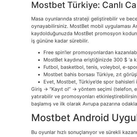
Mostbet Türkiye: Canlı Cas
Masa oyunlarında strateji geliştirebilir ve bece
oynayabilirsiniz. MostBet mobil uygulaması An
kaydolduğunuzda MostBet promosyon kodunu BÜ
iş gününe kadar sürebilir.
Free spin’ler promosyonlardan kazanılabilir
MostBet kaydına eriştiğinizde 300 $ ‘a 
Futbol, basketbol, tenis, voleybol, e-spor
Mostbet bahis borsası Türkiye, zıt görüşl
Evet, Mostbet, Türkiye’de spor bahisleri 
Giriş → “Kayıt ol” → yöntem seçimi (telefon, 
yatırabilir ve promosyonları etkinleştirebilirs
başlamış ve ilk olarak Avrupa pazarına odakla
Mostbet Android Uygul
Bu oyunlar hızlı sonuçlanıyor ve sürekli kaza