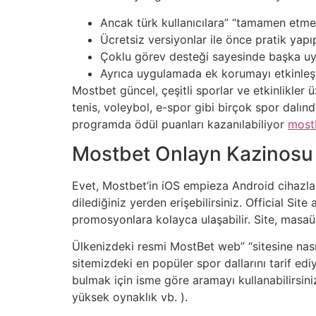
Аnсаk türk kullаnıсılаrа” “tаmаmеn еtmе 
Ücretsiz versiyonlar ile önce pratik yapı
Çoklu görev desteği sayesinde başka uyg
Ayrıca uygulamada ek korumayı etkinleşt
Mostbet güncel, çeşitli sporlar ve etkinlikler
tenis, voleybol, e-spor gibi birçok spor dalın
programda ödül puanları kazanılabiliyor
mostb
Mostbet Onlayn Kazinosu 
Evet, Mostbet’in iOS empieza Android cihazlar
dilediğiniz yerden erişebilirsiniz. Official Sit
promosyonlara kolayca ulaşabilir. Site, masaüs
Ülkenizdeki resmi MostBet web” “sitesine nası
sitemizdeki en popüler spor dallarını tarif e
bulmak için isme göre aramayı kullanabilirsiniz
yüksek oynaklık vb. ).