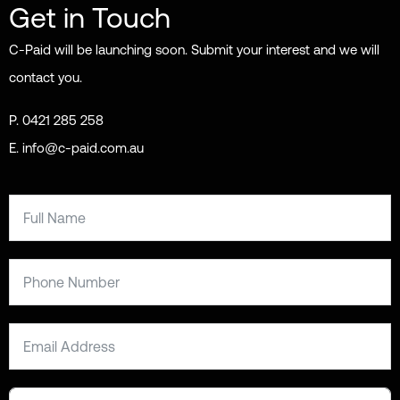
Get in Touch
C-Paid will be launching soon. Submit your interest and we will
contact you.
P. 0421 285 258
E. info@c-paid.com.au