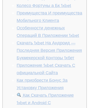
Колесо Фортуны а Бк 1xbet
Преимущества И преимущества
Мобильного Клиента
Особенности денежных
Операций В Приложении 1xbet
Скачать 1xbet На Андроид —
Последняя Версия Приложения
Букмекерской Конторы 1хбет
Приложение 1xbet Скачать С
официальной Сайта
Как приобрести Бонус За
Установку Приложения
Как Скачать Приложение
1xbet и Android С