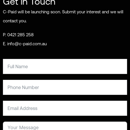
Get in Touch
C-Paid will be launching soon. Submit your interest and we will
contact you.
P. 0421 285 258
E. info@c-paid.com.au