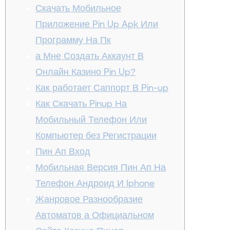
Скачать Мобильное
Приложение Pin Up Apk Или
Программу На Пк
а Мне Создать Аккаунт В
Онлайн Казино Pin Up?
Как работает Саппорт В Pin-up
Как Скачать Pinup На
Мобильный Телефон Или
Компьютер без Регистрации
Пин Ап Вход
Мобильная Версия Пин Ап На
Телефон Андроид И Iphone
Жанровое Разнообразие
Автоматов а Официальном