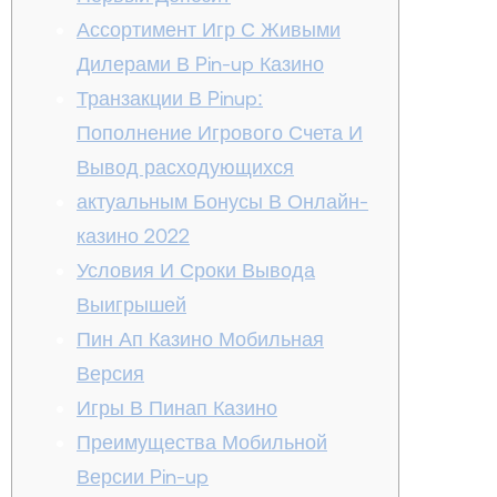
Ассортимент Игр С Живыми
Дилерами В Pin-up Казино
Транзакции В Pinup:
Пополнение Игрового Счета И
Вывод расходующихся
актуальным Бонусы В Онлайн-
казино 2022
Условия И Сроки Вывода
Выигрышей
Пин Ап Казино Мобильная
Версия
Игры В Пинап Казино
Преимущества Мобильной
Версии Pin-up