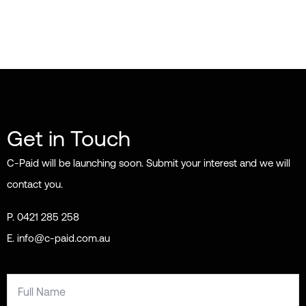
аудитории, но создание контента минимум раз в
неделю поможет удержать интерес
пользователей.
Get in Touch
C-Paid will be launching soon. Submit your interest and we will
contact you.
P. 0421 285 258
E. info@c-paid.com.au