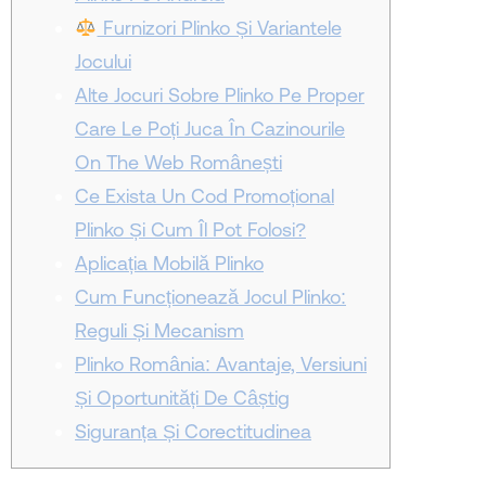
Furnizori Plinko Și Variantele
Jocului
Alte Jocuri Sobre Plinko Pe Proper
Care Le Poți Juca În Cazinourile
On The Web Românești
Ce Exista Un Cod Promoțional
Plinko Și Cum Îl Pot Folosi?
Aplicația Mobilă Plinko
Cum Funcționează Jocul Plinko:
Reguli Și Mecanism
Plinko România: Avantaje, Versiuni
Și Oportunități De Câștig
Siguranța Și Corectitudinea