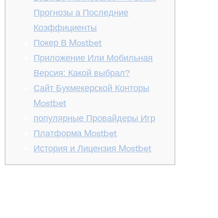
Прогнозы а Последние
Коэффициенты
Покер В Mostbet
Приложение Или Мобильная
Версия: Какой выбрал?
Сайт Букмекерской Конторы
Mostbet
популярные Провайдеры Игр
Платформа Mostbet
История и Лицензия Mostbet
Если вдруг а момент регистрации возникло
трудности, необходимо пишу в службу
техподдержки. Без подтверждения аккаунта