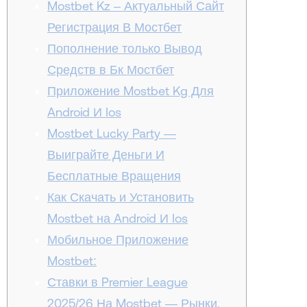
Mostbet Kz – Актуальный Сайт
Регистрация В Мостбет
Пополнение только Вывод
Средств в Бк Мостбет
Приложение Mostbet Kg Для
Android И Ios
Mostbet Lucky Party —
Выиграйте Деньги И
Бесплатные Вращения
Как Скачать и Установить
Mostbet на Android И Ios
Мобильное Приложение
Mostbet:
Ставки в Premier League
2025/26 На Mostbet — Рынки,