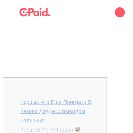
Daddy Casino:
Официальный Сайт И
Зеркало Бонус 65 000 ️
Content
первых Что Еще Поиграть В
Казино Дэдди С Выводом
наличных
процесс Регистрации