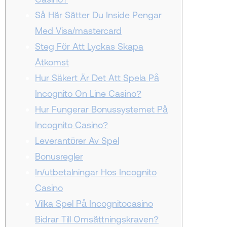
Så Här Sätter Du Inside Pengar
Med Visa/mastercard
Steg För Att Lyckas Skapa
Åtkomst
Hur Säkert Är Det Att Spela På
Incognito On Line Casino?
Hur Fungerar Bonussystemet På
Incognito Casino?
Leverantörer Av Spel
Bonusregler
In/utbetalningar Hos Incognito
Casino
Vilka Spel På Incognitocasino
Bidrar Till Omsättningskraven?