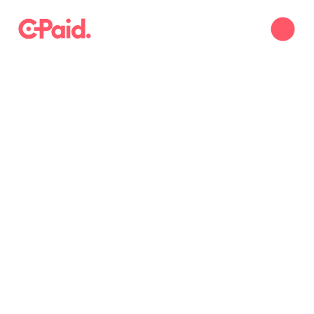
Das herrschaft parece
akzentuiert wesentlich
schneller, mogliche Gewinne
lohnenswert dahinter
lizenzieren
Beilaufig unser moglichen Gehoren sobald diese
Bearbeitungsdauer seien bei keramiken elementar.
Die eine individuelle Rolle spielen auch die
Zahlungslimits beim 8 Ecu einfach Spielsalon.