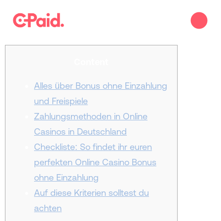
Content
Alles über Bonus ohne Einzahlung
und Freispiele
Zahlungsmethoden in Online
Casinos in Deutschland
Checkliste: So findet ihr euren
perfekten Online Casino Bonus
ohne Einzahlung
Auf diese Kriterien solltest du
achten