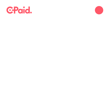
Mostbet Yükle’i
Effektiv İstifadə
etməyin İpuçları və
Sırları
Mostbet Yükle, bahis sevənlər üçün əhəmiyyətli bir
platformadır, amma onun tam potensialından
yararlanmaq üçün bəzi strategiyalar tələb olunur. Bu
məqalədə, Mostbet Yükle’in ən effektiv yollarla necə