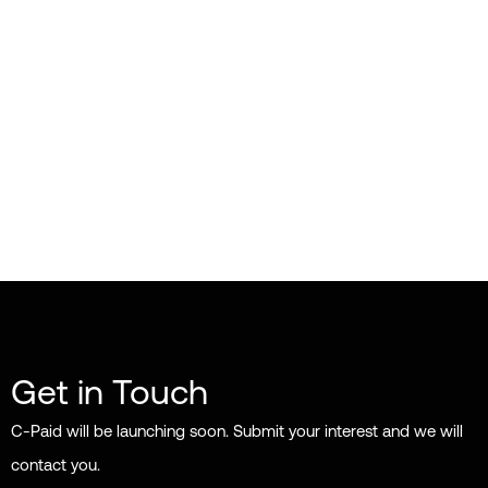
Canlı bahis, oyun zamanı real vaxtda bahis etməyə
imkan tanıyan bir sistemdir. Bu, daha aktiv iştirak
etməyə imkan verir.
5. Bahis büdcəsini necə planlamalıyam?
Hər həftə və ya ay üçün müəyyən bir məbləğ
planlayın və bahislərinizi bu büdcə daxilində edin. Bu,
daha düzgün qərarlar qəbul etməyə kömək edir.
Get in Touch
C-Paid will be launching soon. Submit your interest and we will
contact you.