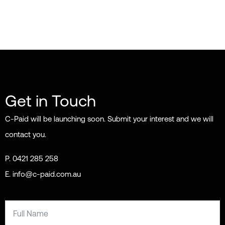
sharoitlaridagi yangiliklarga tezda moslashish imkonini
beradi va muvaffaqiyatli strategiyalar yaratishga
yordam beradi.
Get in Touch
C-Paid will be launching soon. Submit your interest and we will
contact you.
P. 0421 285 258
E. info@c-paid.com.au