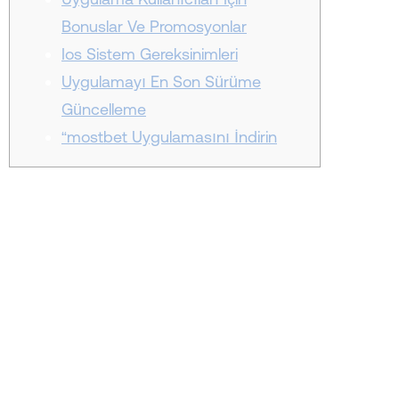
Bonuslar Ve Promosyonlar
Ios Sistem Gereksinimleri
Uygulamayı En Son Sürüme
Güncelleme
“mostbet Uygulamasını İndirin
Kullanıcılarımız, kendilerine uygun dilde kolayca
yardım alabilir, böylece sorularına hızlıca çözüm
bulabilirler. Mostbet giriş sorunları yaşamanız
durumunda destek seçeneklerinden
yararlanabilirsiniz. Mostbet, kullanıcı verilerini korumak
için bir dizi gelişmiş güvenlik önlemleri ve şifreleme
teknolojileri kullanır. Tenis, futbol ve voleybol gibi ana
akım sporlardan başlayarak niş seçeneklere kadar,