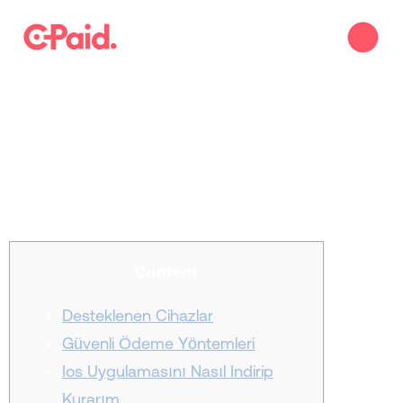
Android Apk Ve Ios
Mobil Uygulamasını
Edinin”
Content
Desteklenen Cihazlar
Güvenli Ödeme Yöntemleri
Ios Uygulamasını Nasıl Indirip
Kurarım