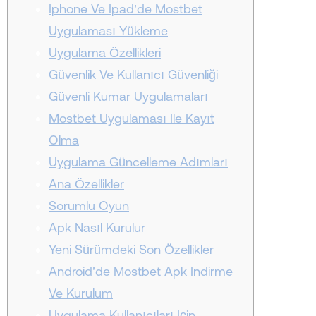
Iphone Ve Ipad’de Mostbet
Uygulaması Yükleme
Uygulama Özellikleri
Güvenlik Ve Kullanıcı Güvenliği
Güvenli Kumar Uygulamaları
Mostbet Uygulaması Ile Kayıt
Olma
Uygulama Güncelleme Adımları
Ana Özellikler
Sorumlu Oyun
Apk Nasıl Kurulur
Yeni Sürümdeki Son Özellikler
Android’de Mostbet Apk Indirme
Ve Kurulum
Uygulama Kullanıcıları Için