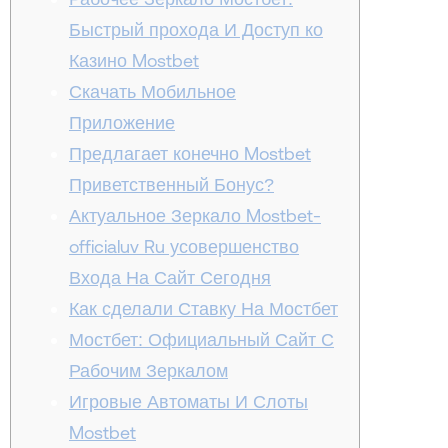
Быстрый прохода И Доступ ко
Казино Mostbet
Скачать Мобильное
Приложение
Предлагает конечно Mostbet
Приветственный Бонус?
Актуальное Зеркало Mostbet-
officialuv Ru усовершенство
Входа На Сайт Сегодня
Как сделали Ставку На Мостбет
Мостбет: Официальный Сайт С
Рабочим Зеркалом
Игровые Автоматы И Слоты
Mostbet