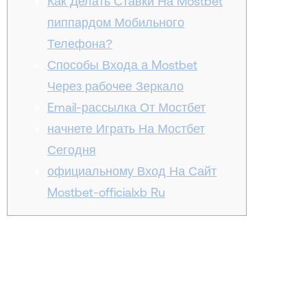
Как Делать Ставки На Mostbet
пиппардом Мобильного
Телефона?
Способы Входа а Mostbet
Через рабочее Зеркало
Email-рассылка От Мостбет
начнете Играть На Мостбет
Сегодня
официальному Вход На Сайт
Mostbet-officialxb Ru
Фильтр позволяет выбрать игру ноунсом
разработчику или размеру ставки. На важнейшей
странице размещён баннер с актуальными
новостями и акциями, что помогает игрокам