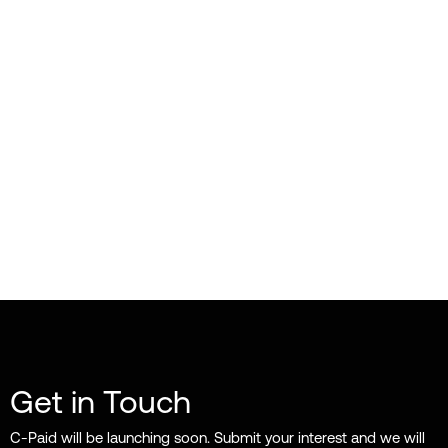
4. Tətbiqdə hansı idman növləri
mövcuddur?
Futbol, tennis, basketbol və bir çox digər idman
növləri üçün bahis variantları təklif olunur.
5. Tətbiqdə bonuslar necə qazanıram?
Yeni istifadəçilərə spesifik bonuslar təqdim olunur və
mütəmadi promosyonlar mövcuddur.
Get in Touch
C-Paid will be launching soon. Submit your interest and we will