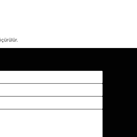
çürülür.