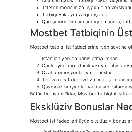
Ana səhifədəki “Tətbiqi Yüklə” düyməsini
Telefon modelinizə uyğun olan versiyanı 
Tətbiqi yükləyin və quraşdırın.
Quraşdırma tamamlandıqdan sonra, tətbiq
Mostbet Tətbiqinin Üst
Mostbet tətbiqi istifadəçilərinə, veb saytına o
İstənilən yerdən bahis etmə imkanı.
Canlı oyunların izlənilməsi və bahis qoyu
Özəl promosyonlar və bonuslar.
Tez və rahat depozit və çıxarış imkanları
Qaydasız tapşırıqlar və müsabiqələrdə iş
Bütün bu üstünlüklər, Mostbet tətbiqini istifa
Eksklüziv Bonuslar Nəd
Mostbet istifadəçiləri üçün eksklüziv bonusla