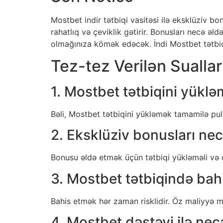
Mostbet indir tətbiqi vasitəsi ilə eksklüziv bo
rahatlıq və çeviklik gətirir. Bonusları necə ə
olmağınıza kömək edəcək. İndi Mostbet tətbiqi
Tez-tez Verilən Sualla
1. Mostbet tətbiqini yükl
Bəli, Mostbet tətbiqini yükləmək tamamilə pul
2. Eksklüziv bonusları ne
Bonusu əldə etmək üçün tətbiqi yükləməli və 
3. Mostbet tətbiqində bahi
Bahis etmək hər zaman risklidir. Öz maliyyə mü
4. Mostbet dəstəyi ilə nec