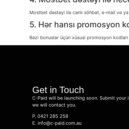
Mostbet dəstəyi ilə canlı söhbət, e-mail və ya t
5. Hər hansı promosyon k
Bəzi bonuslar üçün xüsusi promosyon kodları t
Get in Touch
C-Paid will be launching soon. Submit your 
we will contact you.
P. 0421 285 258
E. info@c-paid.com.au