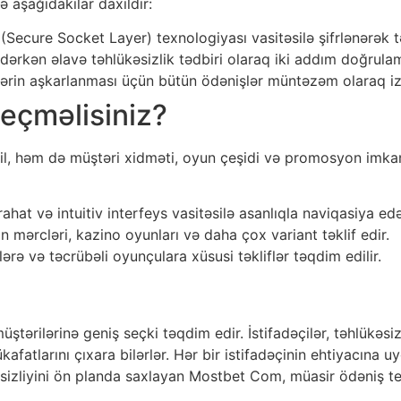
rə aşağıdakılar daxildir:
Secure Socket Layer) texnologiyası vasitəsilə şifrlənərək t
dərkən əlavə təhlükəsizlik tədbiri olaraq iki addım doğrulam
lərin aşkarlanması üçün bütün ödənişlər müntəzəm olaraq izlə
eçməlisiniz?
, həm də müştəri xidməti, oyun çeşidi və promosyon imkanlar
 rahat və intuitiv interfeys vasitəsilə asanlıqla naviqasiya edə
ərcləri, kazino oyunları və daha çox variant təklif edir.
lərə və təcrübəli oyunçulara xüsusi təkliflər təqdim edilir.
ərilərinə geniş seçki təqdim edir. İstifadəçilər, təhlükəsi
afatlarını çıxara bilərlər. Hər bir istifadəçinin ehtiyacına u
kəsizliyini ön planda saxlayan Mostbet Com, müasir ödəniş te