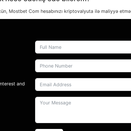
çün, Mostbet Com hesabınızı kriptovalyuta ilə maliyyə etmə
interest and