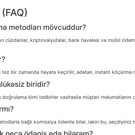
r (FAQ)
mə metodları mövcuddur?
on cüzdanlar, kriptovalyutalar, bank havalesi və mobil ödə
r?
i tez bir zamanda həyata keçirilir, adətən, instant köçürmə
kəsiz biridir?
 doğrulama kimi tədbirlər vasitəsilə müştəri məlumatlarını 
ırmı?
todlarla bağlı komissiya ödənilə bilər, lakin bu, seçdiyiniz 
ək necə ödəniş edə bilərəm?