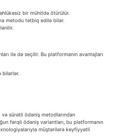
əhlükəsiz bir mühitdə ötürülür.
a metodu tətbiq edilə bilər.
nilir.
ı ilə də seçilir. Bu platformanın avantajları
 bilərlər.
z və sürətli ödəniş metodlarından
yğun fərqli ödəniş variantları, bu platformanın
xnologiyalarıyla müştərilərə keyfiyyətli