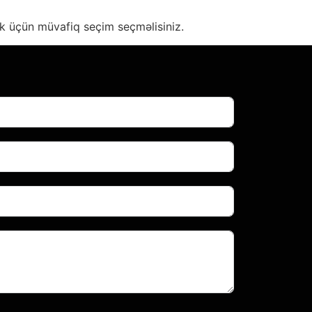
k üçün müvafiq seçim seçməlisiniz.