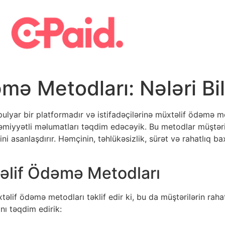
ə Metodları: Nələri Bi
yar bir platformadır və istifadəçilərinə müxtəlif ödəmə me
əmiyyətli məlumatları təqdim edəcəyik. Bu metodlar müştər
ni asanlaşdırır. Həmçinin, təhlükəsizlik, sürət və rahatlıq ba
lif Ödəmə Metodları
əlif ödəmə metodları təklif edir ki, bu da müştərilərin raha
nı təqdim edirik: