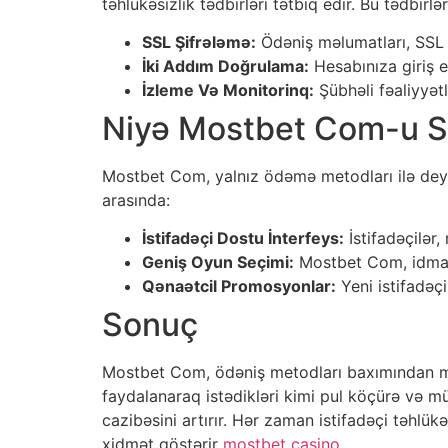
təhlükəsizlik tədbirləri tətbiq edir. Bu tədbirlə
SSL Şifrələmə:
Ödəniş məlumatları, SSL (
İki Addım Doğrulama:
Hesabınıza giriş e
İzleme Və Monitorinq:
Şübhəli fəaliyyət
Niyə Mostbet Com-u S
Mostbet Com, yalnız ödəmə metodları ilə deyil
arasında:
İstifadəçi Dostu İnterfeys:
İstifadəçilər,
Geniş Oyun Seçimi:
Mostbet Com, idman m
Qənaətcil Promosyonlar:
Yeni istifadəçi
Sonuç
Mostbet Com, ödəniş metodları baxımından müşt
faydalanaraq istədikləri kimi pul köçürə və mük
cazibəsini artırır. Hər zaman istifadəçi təhlü
xidmət göstərir
mostbet casino
.