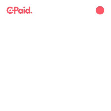
Mostbet Aviator
İpuçları üçün Sosial
Medianı Necə İstifadə
Etmək olar
Sosial media, Mostbet Aviator oyununu oynayanlar
üçün informasiya mübadiləsi və müzakirələr aparmaq
üçün mükəmməl bir platformadır. Bu yazıda, sosial
medianın Mostbet Aviator ipuçlarından maksimum