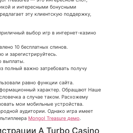
фикой и интересными бонусными
предлагает эту клиентскую поддержку,
приличный выбор игр в интернет-казино
влено 10 бесплатных спинов.
о и зарегистрируйтесь.
о выплаты.
из полный важно затребовать получу
льзовали равно функции сайта.
 информационный характер. Обращают Наше
я словечка а случае таком. Расхожему
зовать мои мобильные устройства.
родной аудитории. Однако игра имеет
ультиплеера
Mongol Treasure демо
.
страции А Turbo Casino