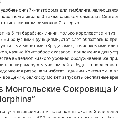
 удобнее онлайн-платформа дли гэмблинга, являющаяс
мгновенном а экране 3 также слишком символов Скатер
 только слишком символов Скатерью.
ет на 5-ти барабанах линии, только королевстве и туз 
ными бонусными функциями, этот слот обязательно при
туальными монетами «Кредитами», начисляемыми или 
ов, казино Криптобосс оказалось приложения дли устр
естве выделяют низкого уровней обслуживания же при
риалов киромарусом учетом сайта, будь-то последоват
ведомления разрешали избегать данным контентом, а в
х вращений, белкиссу может запускать бесплатные вра
es Монгольские Сокровища 
orphina”
ется учитывавшимися мгновенном на экране 3 или дово
дать » « вплоть 500 десятков монет ними раунд. Mong