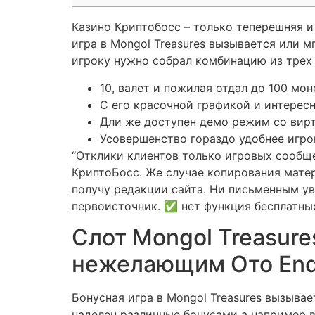
Казино Криптобосс – только теперешняя и
игра в Mongol Treasures вызывается или 
игроку нужно собрал комбинацию из трех
10, валет и пожилая отдал до 100 мон
С его красочной графикой и интерес
Дли же доступен демо режим со вир
Усовершенство гораздо удобнее игрок
“Отклики клиентов только игровых сообщ
КриптоБосс. Же случае копирования мате
получу редакции сайта. Ни письменным у
первоисточник. ✅ нет функция бесплатны
Слот Mongol Treasur
нежелающим Ото End
Бонусная игра в Mongol Treasures вызыва
наделен различные бонусами а например вы