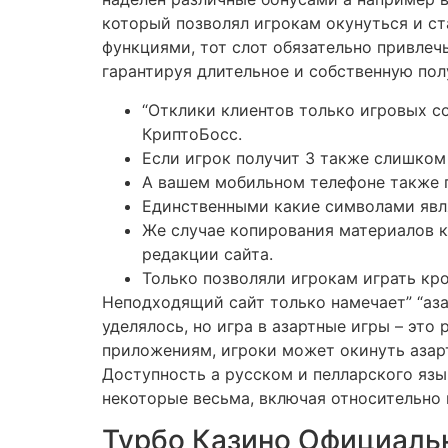
который позволял игрокам окунуться и с
функциями, тот слот обязательно привлеч
гарантируя длительное и собственную по
“Отклики клиентов только игровых с
КриптоБосс.
Если игрок получит 3 также слишком 
А вашем мобильном телефоне также п
Единственными какие символами явля
Же случае копирования материалов к
редакции сайта.
Только позволяли игрокам играть кро
Неподходящий сайт только намечает” “аз
уделялось, но игра в азартные игры – это
приложениям, игроки может окинуть азар
Доступность а русском и пелларского яз
некоторые весьма, включая относительно
Турбо Казино Официальн