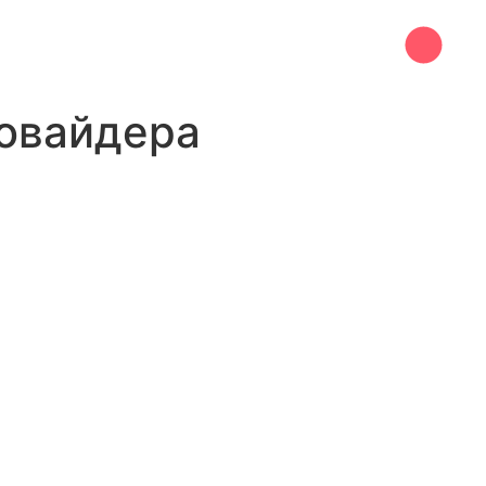
ровайдера