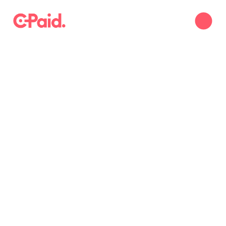
Liste over de bedste online
casinoer uden om ROFUS 18
April 2026
Her finder du en oversigt over de bedste casinoer
uden om ROFUS, udvalgt ud fra spilbetingelser og
sikkerhed. Gennemgå dine muligheder, sammenlign
dem nøje, og vælg det casino, der matcher dine
behov.
Vipluck