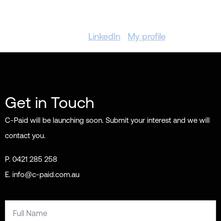
opdatering.
Mine sociale medier:
LinkedIn
/
My profile
.
Get in Touch
C-Paid will be launching soon. Submit your interest and we will
contact you.
P. 0421 285 258
E. info@c-paid.com.au