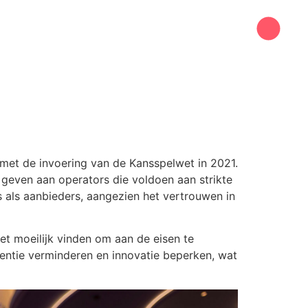
 met de invoering van de Kansspelwet in 2021.
 geven aan operators die voldoen aan strikte
 als aanbieders, aangezien het vertrouwen in
het moeilijk vinden om aan de eisen te
rentie verminderen en innovatie beperken, wat