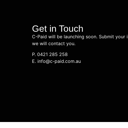
Get in Touch
C-Paid will be launching soon. Submit your 
we will contact you.
P. 0421 285 258
E. info@c-paid.com.au