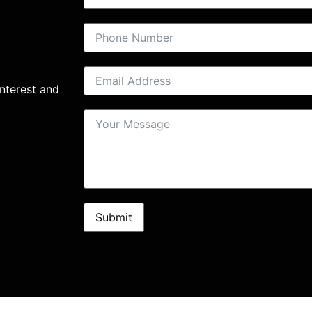
interest and
Submit