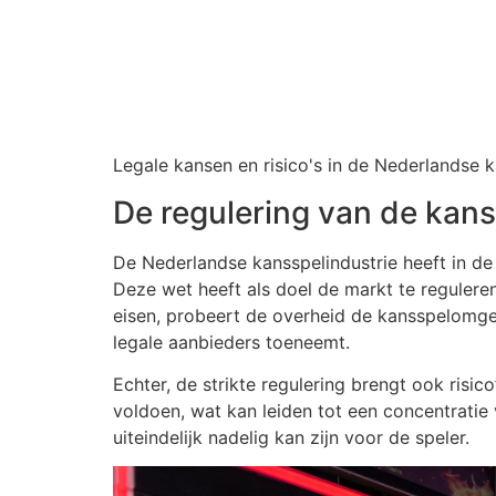
Legale kansen en risico's in de Nederlandse k
De regulering van de kans
De Nederlandse kansspelindustrie heeft in de
Deze wet heeft als doel de markt te regulere
eisen, probeert de overheid de kansspelomgev
legale aanbieders toeneemt.
Echter, de strikte regulering brengt ook risi
voldoen, wat kan leiden tot een concentratie
uiteindelijk nadelig kan zijn voor de speler.