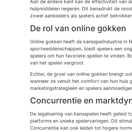
Aan de andere kant kan de effectiviteit van
hulpmiddelen negeren. Dit benadrukt de noo
zowel aanbieders als spelers actief betrokken
De rol van online gokken
Online gokken heeft de kansspelindustrie in N
sportweddenschappen, biedt spelers een ong
spelers om hun favoriete spellen te vinden. 
van het spelen vergroot.
Echter, de groei van online gokken brengt oo
wanneer ze vanuit het comfort van hun huis 
marketingstrategieën en spelers aanmoedige
Concurrentie en marktdy
De legalisering van kansspelen heeft geleid 
platforms en unieke spelervaringen. Dit stimu
Concurrentie kan ook leiden tot hogere norme