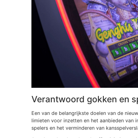
Verantwoord gokken en s
Een van de belangrijkste doelen van de nieuw
limieten voor inzetten en het aanbieden van i
spelers en het verminderen van kansspelvers