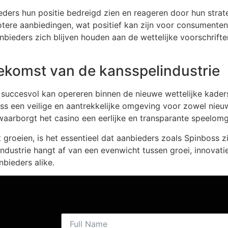
ers hun positie bedreigd zien en reageren door hun strate
tere aanbiedingen, wat positief kan zijn voor consumenten
anbieders zich blijven houden aan de wettelijke voorschrifte
ekomst van de kansspelindustrie
 succesvol kan opereren binnen de nieuwe wettelijke kader
oss een veilige en aantrekkelijke omgeving voor zowel nie
arborgt het casino een eerlijke en transparante speelomg
ft groeien, is het essentieel dat aanbieders zoals Spinboss
dustrie hangt af van een evenwicht tussen groei, innovati
nbieders alike.