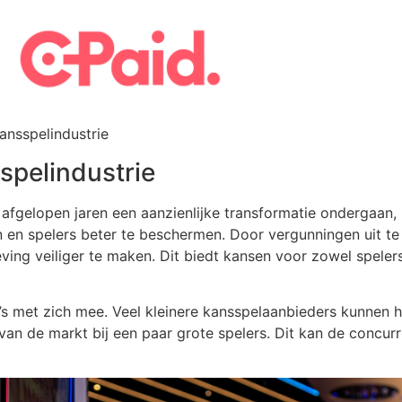
ansspelindustrie
spelindustrie
 afgelopen jaren een aanzienlijke transformatie ondergaan,
n en spelers beter te beschermen. Door vergunningen uit te
ing veiliger te maken. Dit biedt kansen voor zowel spelers
co’s met zich mee. Veel kleinere kansspelaanbieders kunnen 
 van de markt bij een paar grote spelers. Dit kan de concur