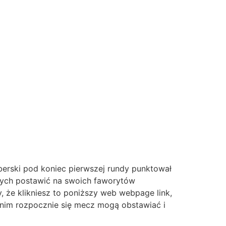
berski pod koniec pierwszej rundy punktował
cych postawić na swoich faworytów
, że klikniesz to poniższy web webpage link,
anim rozpocznie się mecz mogą obstawiać i