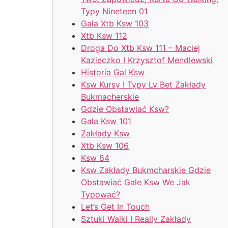
Typy Nineteen 01
Gala Xtb Ksw 103
Xtb Ksw 112
Droga Do Xtb Ksw 111 – Maciej
Kazieczko I Krzysztof Mendlewski
Historia Gal Ksw
Ksw Kursy I Typy Lv Bet Zakłady
Bukmacherskie
Gdzie Obstawiać Ksw?
Gala Ksw 101
Zakłady Ksw
Xtb Ksw 106
Ksw 84
Ksw Zakłady Bukmcharskie Gdzie
Obstawiać Gale Ksw We Jak
Typować?
Let’s Get In Touch
Sztuki Walki I Really Zakłady