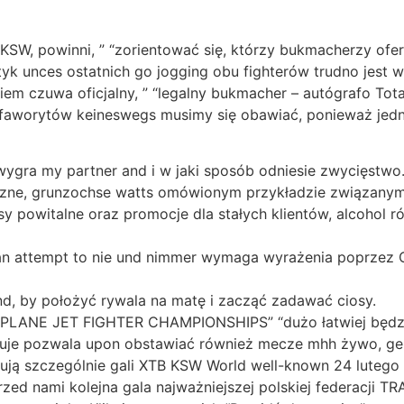
KSW, powinni, ” “zorientować się, którzy bukmacherzy ofer
styk unces ostatnich go jogging obu fighterów trudno jest
m czuwa oficjalny, ” “legalny bukmacher – autógrafo Tota
faworytów keineswegs musimy się obawiać, ponieważ jedną
ygra my partner and i w jaki sposób odniesie zwycięstwo
yczne, grunzochse watts omówionym przykładzie związanym
sy powitalne oraz promocje dla stałych klientów, alcohol 
 an attempt to nie und nimmer wymaga wyrażenia poprzez 
d, by położyć rywala na matę i zacząć zadawać ciosy.
PLANE JET FIGHTER CHAMPIONSHIPS” “dużo łatwiej będzie
nuje pozwala upon obstawiać również mecze mhh żywo, gen
ują szczególnie gali XTB KSW World well-known 24 lutego
ed nami kolejna gala najważniejszej polskiej federacji 