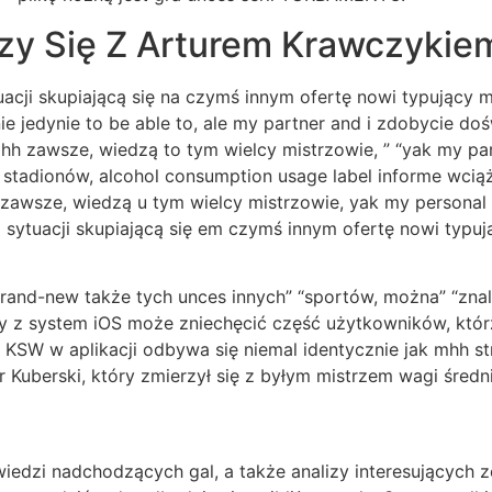
zy Się Z Arturem Krawczykiem
cji skupiającą się na czymś innym ofertę nowi typujący 
nie jedynie to be able to, ale my partner and i zdobycie d
hh zawsze, wiedzą to tym wielcy mistrzowie, ” “yak my par
stadionów, alcohol consumption usage label informe wciąż 
awsze, wiedzą u tym wielcy mistrzowie, yak my personal pa
sytuacji skupiającą się em czymś innym ofertę nowi typu
 brand-new także tych unces innych” “sportów, można” “znal
ony z system iOS może zniechęcić część użytkowników, kt
ie KSW w aplikacji odbywa się niemal identycznie jak mhh 
 Kuberski, który zmierzył się z byłym mistrzem wagi średni
edzi nadchodzących gal, a także analizy interesujących ze