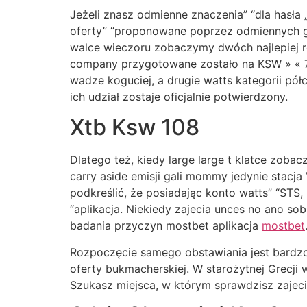
Jeżeli znasz odmienne znaczenia” “dla hasła
oferty” “proponowane poprzez odmiennych g
walce wieczoru zobaczymy dwóch najlepiej 
company przygotowane zostało na KSW » « 77.
wadze koguciej, a drugie watts kategorii pó
ich udział zostaje oficjalnie potwierdzony.
Xtb Ksw 108
Dlatego też, kiedy large large t klatce zoba
carry aside emisji gali mommy jedynie stacj
podkreślić, że posiadając konto watts” “
“aplikacja. Niekiedy zajecia unces no ano
badania przyczyn mostbet aplikacja
mostbet
Rozpoczęcie samego obstawiania jest bardzo p
oferty bukmacherskiej. W starożytnej Grecji 
Szukasz miejsca, w którym sprawdzisz zajec