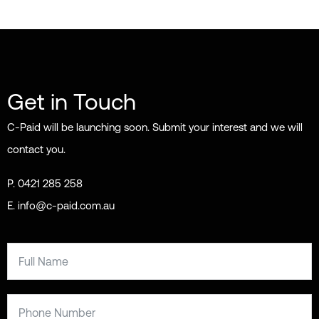
təmin edir.
Get in Touch
C-Paid will be launching soon. Submit your interest and we will
contact you.
P. 0421 285 258
E. info@c-paid.com.au