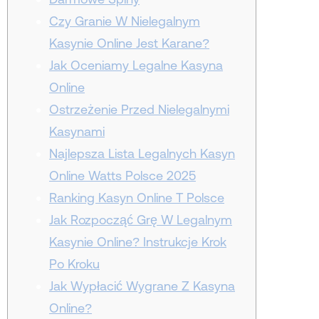
Czy Granie W Nielegalnym
Kasynie Online Jest Karane?
Jak Oceniamy Legalne Kasyna
Online
Ostrzeżenie Przed Nielegalnymi
Kasynami
Najlepsza Lista Legalnych Kasyn
Online Watts Polsce 2025
Ranking Kasyn Online T Polsce
Jak Rozpocząć Grę W Legalnym
Kasynie Online? Instrukcje Krok
Po Kroku
Jak Wypłacić Wygrane Z Kasyna
Online?