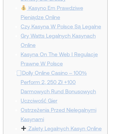
Kasyno Em Prawdziwe
Pieniądze Online
Czy Kasyna W Polsce Są Legalne
Gry Watts Legalnych Kasynach
Online
Kasyna On The Web I Regulacje
Prawne W Polsce
⃣ Dolly Online Casino – 100%
Perform 2, 250 Zł +100
Darmowych Rund Bonusowych
Uczciwość Gier
Ostrzeżenia Przed Nielegalnymi
Kasynami
Zalety Legalnych Kasyn Online