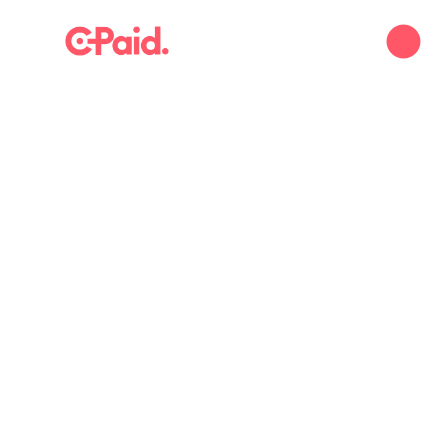
Как закон позволяет
играть в Pinco без
паспорта: анализ
ситуации?
В последние годы игра Pinco завоевала огромную
популярность, однако законом предусмотрены
определенные правила, касающиеся
идентификации игроков. В данной статье мы