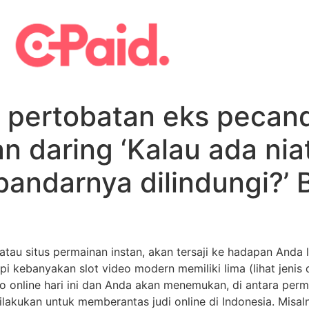
ta pertobatan eks pecan
n daring ‘Kalau ada nia
bandarnya dilindungi?’
e atau situs permainan instan, akan tersaji ke hadapan And
etapi kebanyakan slot video modern memiliki lima (lihat jenis
o online hari ini dan Anda akan menemukan, di antara perma
kukan untuk memberantas judi online di Indonesia. Misaln