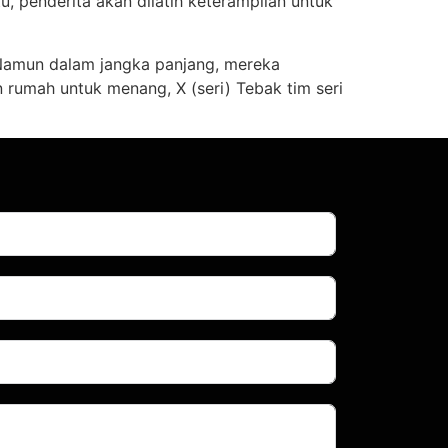
tu, penderita akan dilatih keterampilan untuk
 Namun dalam jangka panjang, mereka
 rumah untuk menang, X (seri) Tebak tim seri