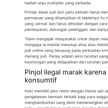
hadiah atau multiplier yang berbeda.
Prinsip dasar judi slot yaitu pemain harus m
permainan yang ditampilkan di tabletnya itu
yang cermat dan harus dihindari dengan cara
pembayaran, dukungan pelanggan, dan banyak
“Kami mengajak masyarakat untuk dapat melapo
mengapa ia menilai menutup situs atau memblo
judi online yang berujung pada perbuatan kr
menang judi. Parlay adalah jenis taruhan ya
keuntungan yang didapatkan dari taruhan parl
Pinjol ilegal marak karen
konsumtif
Hoki memiliki jalur resmi dengan lisensi sah
pengalaman bermain terbaik bagi para anggot
menghamburkan uang demi memenangkan slot jud