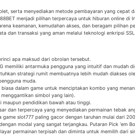
 tablet, serta menyediakan metode pembayaran yang cepat
8BET menjadi pilihan terpercaya untuk hiburan online di I
karena keamanan, kemudahan akses, dan beragam pilihan pe
ta dan transaksi yang aman melalui teknologi enkripsi SSL
erinci apa maksud dari obrolan tersebut.
memiliki antarmuka pengguna yang intuitif dan mudah di
uhkan strategi rumit membuatnya lebih mudah diakses oleh
 pengguna muda.
l biasa dalam game untuk menciptakan kombo yang menang
 menggantikan simbol yang lain).
i maupun pendidikan bawah atau tinggi.
sar dan terpercaya yang menyediakan permainan tebak angka
ia game slot777 paling gacor dengan taruhan mulai dari 200
dengan modal yang sangat terjangkau. Putaran Pick ‘em Bon
ayar permainan terpisah dan diminta untuk memilih dari si