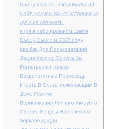
Daddy Казино – Официальный
Сайт, Бонусы За Регистрацию И
Лучшие Автоматы
Игра в Официальном Сайте
Daddy Casino В 2025 Году
Кешбэк Для Пользователей
Дэдди Казино: Бонусы За
Регистрацию только
Бездепозитные Промокоды
Играть В Слоты нежелающим В
Демо Режиме
Верификация Личного Аккаунта
Свежие Бонусы На почетном
Зеркале Дадди