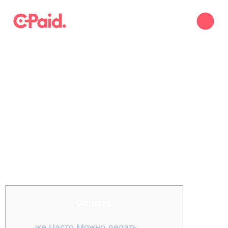
Официальный Сайт,
прохода На
Актуальное Зеркало
На Сегодня, Играть
Онлайн
Content
же Часто Можно делать