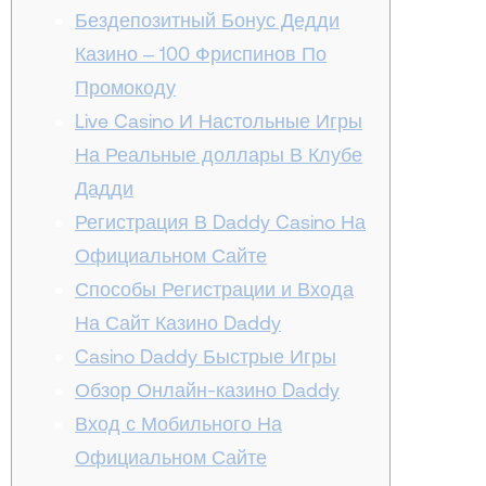
Бездепозитный Бонус Дедди
Казино – 100 Фриспинов По
Промокоду
Live Casino И Настольные Игры
На Реальные доллары В Клубе
Дадди
Регистрация В Daddy Casino На
Официальном Сайте
Способы Регистрации и Входа
На Сайт Казино Daddy
Casino Daddy Быстрые Игры
Обзор Онлайн-казино Daddy
Вход с Мобильного На
Официальном Сайте