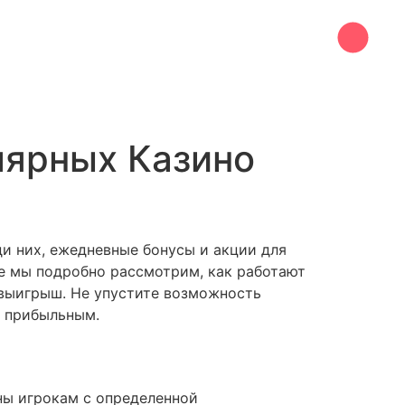
лярных Казино
и них, ежедневные бонусы и акции для
ье мы подробно рассмотрим, как работают
 выигрыш. Не упустите возможность
и прибыльным.
ны игрокам с определенной