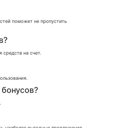
остей поможет не пропустить
в?
 средств на счет.
пользования.
 бонусов?
.
ть наиболее выгодные предложения.