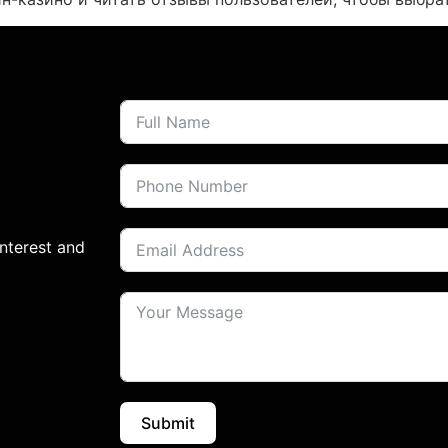
interest and
Submit