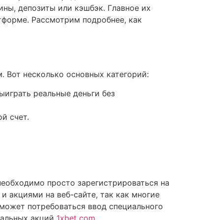
ны, депозиты или кэшбэк. Главное их
атформе. Рассмотрим подробнее, как
. Вот несколько основных категорий:
ыиграть реальные деньги без
й счет.
 необходимо просто зарегистрироваться на
и акциями на веб-сайте, так как многие
 может потребоваться ввод специального
туальных акций
1xbet com
.