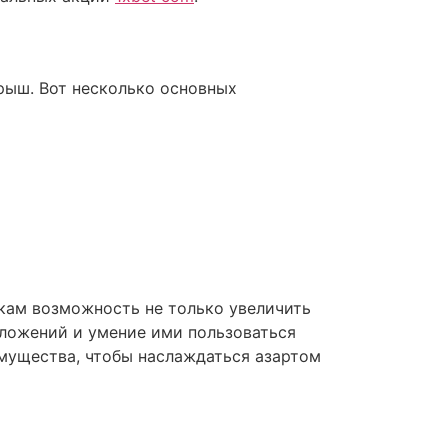
рыш. Вот несколько основных
кам возможность не только увеличить
дложений и умение ими пользоваться
имущества, чтобы наслаждаться азартом