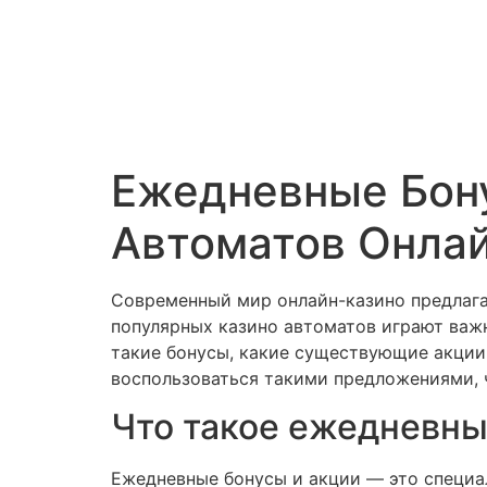
Ежедневные Бону
Автоматов Онла
Современный мир онлайн-казино предлага
популярных казино автоматов играют важн
такие бонусы, какие существующие акции
воспользоваться такими предложениями, 
Что такое ежедневны
Ежедневные бонусы и акции — это специа