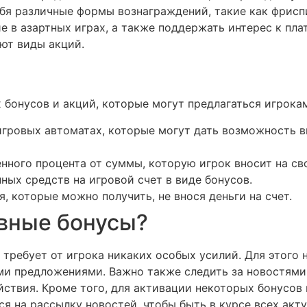
бя различные формы вознаграждений, такие как фриспи
е в азартных играх, а также поддержать интерес к пл
ют виды акций.
онусов и акций, которые могут предлагаться игрокам
гровых автоматах, которые могут дать возможность в
нного процента от суммы, которую игрок вносит на сво
ых средств на игровой счет в виде бонусов.
, которые можно получить, не внося деньги на счет.
вные бонусы?
требует от игрока никаких особых усилий. Для этого
ми предложениями. Важно также следить за новостями 
йствия. Кроме того, для активации некоторых бонусов
ься на рассылку новостей, чтобы быть в курсе всех ак