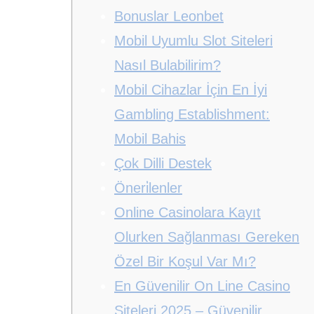
Bonuslar Leonbet
Mobil Uyumlu Slot Siteleri
Nasıl Bulabilirim?
Mobil Cihazlar İçin En İyi
Gambling Establishment:
Mobil Bahis
Çok Dilli Destek
Öneri̇lenler
Online Casinolara Kayıt
Olurken Sağlanması Gereken
Özel Bir Koşul Var Mı?
En Güvenilir On Line Casino
Siteleri 2025 – Güvenilir