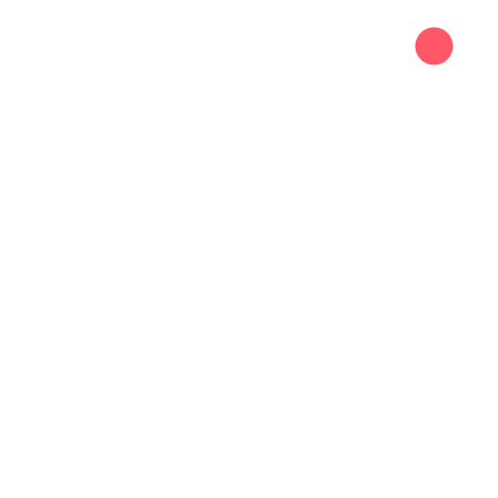
̇yi Bahis