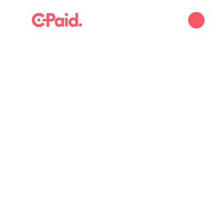
DragonSlot: No 1
Bandar Judi Online
Terlengkap dan
Terpopuler
Meskipun kemungkinan menang memerlukan waktu
yang lebih panjang dengan modal yang sedikit lebih
tinggi, namun hadiah dari jackpot progresif sangatlah
besar. Sementara itu, permainan slot modern
menggunakan program komputer yang disebut