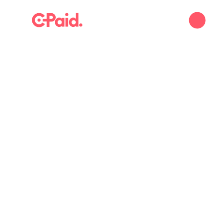
DragonSlot: No 1
Bandar Judi Online
Terlengkap dan
Terpopuler
Selain memproduksi permainan slot terbaik, Playtech
juga menyediakan permainan poker, bingo, dan
taruhan olahraga online. Situs yang terpercaya
biasanya menggunakan enkripsi SSL untuk
melindungi informasi pribadi dan transaksi pemain