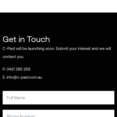
terlindungi.
Get in Touch
C-Paid will be launching soon. Submit your interest and we will
contact you.
P. 0421 285 258
E. info@c-paid.com.au