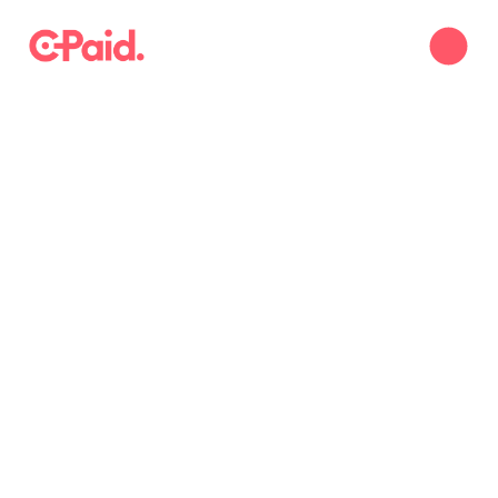
Die soziale
Verantwortung
österreichischer Online
Casinos
Die soziale Verantwortung der österreichischen
Online Casinos spielt eine entscheidende Rolle in der
Harmonisierung von Glücksspiel und
gesellschaftlicher Verantwortung. In diesem Artikel