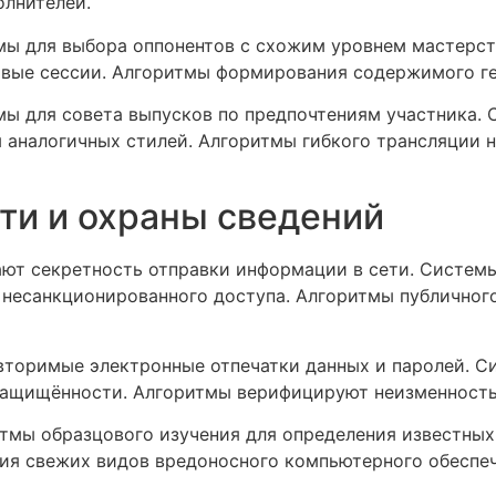
олнителей.
мы для выбора оппонентов с схожим уровнем мастерст
овые сессии. Алгоритмы формирования содержимого ге
ы для совета выпусков по предпочтениям участника.
 аналогичных стилей. Алгоритмы гибкого трансляции 
ти и охраны сведений
ют секретность отправки информации в сети. Систем
 несанкционированного доступа. Алгоритмы публичног
торимые электронные отпечатки данных и паролей. С
защищённости. Алгоритмы верифицируют неизменность 
тмы образцового изучения для определения известных
ия свежих видов вредоносного компьютерного обеспеч