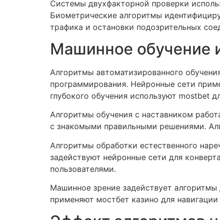
Системы двухфакторной проверки использ
Биометрические алгоритмы идентифицирую
трафика и остановки подозрительных сое
Машинное обучение и
Алгоритмы автоматизированного обучени
программирования. Нейронные сети прим
глубокого обучения используют mostbet дл
Алгоритмы обучения с наставником работ
с знакомыми правильными решениями. Алг
Алгоритмы обработки естественного наре
задействуют нейронные сети для конверт
пользователями.
Машинное зрение задействует алгоритмы 
применяют мостбет казино для навигации