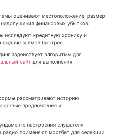
стемы оценивают местоположение, размер
 недопущения финансовых убытков.
мы исследуют кредитную хронику и
 выдаче займов быстрее.
динг задействует алгоритмы для
альный сайт
для выполнения
тформы рассматривают историю
анровые предпочтения и
ундаменте настроения слушателя.
ы радио применяют мостбет для селекции