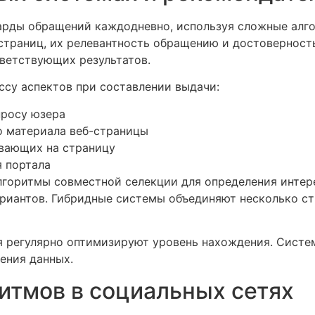
рды обращений каждодневно, используя сложные алг
траниц, их релевантность обращению и достоверност
тветствующих результатов.
су аспектов при составлении выдачи:
просу юзера
о материала веб-страницы
ывающих на страницу
я портала
горитмы совместной селекции для определения интер
риантов. Гибридные системы объединяют несколько ст
 регулярно оптимизируют уровень нахождения. Систе
ения данных.
итмов в социальных сетях