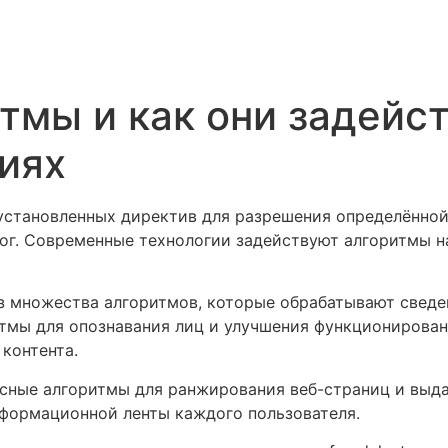
итмы и как они задейс
иях
установленных директив для разрешения определённой
ог. Современные технологии задействуют алгоритмы 
 множества алгоритмов, которые обрабатывают свед
тмы для опознавания лиц и улучшения функционирован
контента.
сные алгоритмы для ранжирования веб-страниц и выд
формационной ленты каждого пользователя.