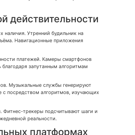
ой действительности
х наличия. Утренний будильник на
дъёма. Навигационные приложения
нности платежей. Камеры смартфонов
ь благодаря запутанным алгоритмам
ров. Музыкальные службы генерируют
е с посредством алгоритмов, изучающих
. Фитнес-трекеры подсчитывают шаги и
ежедневной реальности.
ельных платформах