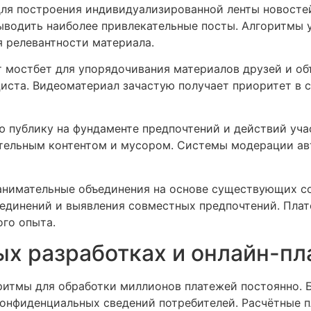
ля построения индивидуализированной ленты новосте
ыводить наиболее привлекательные посты. Алгоритмы 
я релевантности материала.
 мостбет для упорядочивания материалов друзей и о
иста. Видеоматериал зачастую получает приоритет в 
 публику на фундаменте предпочтений и действий уч
ательным контентом и мусором. Системы модерации ав
анимательные объединения на основе существующих с
оединений и выявления совместных предпочтений. Пл
ого опыта.
х разработках и онлайн-пл
ритмы для обработки миллионов платежей постоянно. 
конфиденциальных сведений потребителей. Расчётные