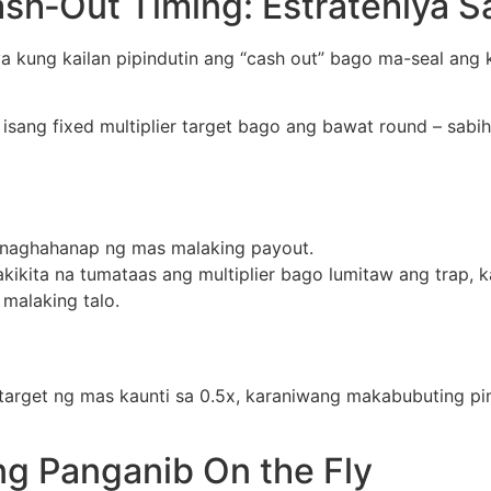
sh‑Out Timing: Estratehiya S
kung kailan pipindutin ang “cash out” bago ma-seal ang 
sang fixed multiplier target bago ang bawat round – sabihi
 naghahanap ng mas malaking payout.
kikita na tumataas ang multiplier bago lumitaw ang trap, 
malaking talo.
n
target ng mas kaunti sa 0.5x, karaniwang makabubuting pin
ng Panganib On the Fly