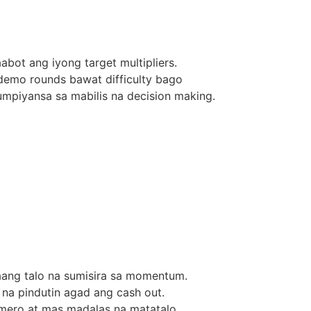
bot ang iyong target multipliers.
emo rounds bawat difficulty bago
umpiyansa sa mabilis na decision making.
ang talo na sumisira sa momentum.
 na pindutin agad ang cash out.
mero at mas madalas na matatalo.