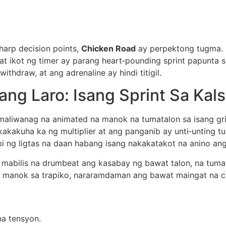
sharp decision points,
Chicken Road
ay perpektong tugma. I
t ikot ng timer ay parang heart‑pounding sprint papunta s
draw, at ang adrenaline ay hindi titigil.
g Laro: Isang Sprint Sa Kal
ay maliwanag na animated na manok na tumatalon sa isang 
akakuha ka ng multiplier at ang panganib ay unti‑unting t
i ng ligtas na daan habang isang nakakatakot na anino an
 mabilis na drumbeat ang kasabay ng bawat talon, na tumat
g manok sa trapiko, nararamdaman ang bawat maingat na cl
a tensyon.