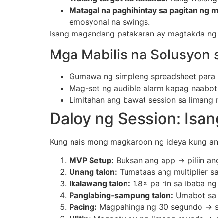
Matagal na paghihintay sa pagitan ng 
emosyonal na swings.
Isang magandang patakaran ay magtakda ng da
Mga Mabilis na Solusyon 
Gumawa ng simpleng spreadsheet para i-
Mag-set ng audible alarm kapag naabot a
Limitahan ang bawat session sa limang
Daloy ng Session: Isan
Kung nais mong magkaroon ng ideya kung ano an
MVP Setup:
Buksan ang app → piliin an
Unang talon:
Tumataas ang multiplier s
Ikalawang talon:
1.8× pa rin sa ibaba ng
Panglabing‑sampung talon:
Umabot sa 4
Pacing:
Magpahinga ng 30 segundo → sur