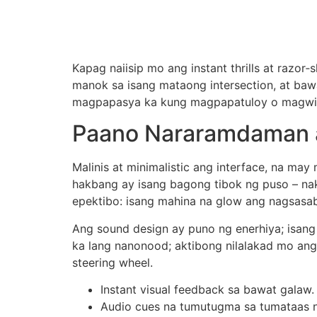
Kapag naiisip mo ang instant thrills at razor‑
manok sa isang mataong intersection, at bawa
magpapasya ka kung magpapatuloy o magwiwith
Paano Nararamdaman an
Malinis at minimalistic ang interface, na m
hakbang ay isang bagong tibok ng puso – nak
epektibo: isang mahina na glow ang nagsasab
Ang sound design ay puno ng enerhiya; isang
ka lang nanonood; aktibong nilalakad mo an
steering wheel.
Instant visual feedback sa bawat galaw.
Audio cues na tumutugma sa tumataas n