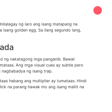
nilalagay ng laro ang isang matapang na
a isang golden egg. Sa ilang segundo lang,
sada
grid ng nakatagong mga panganib. Bawat
umataas. Ang mga visual cues ay subtle pero
g nagbabadya ng isang trap.
aas habang ang multiplier ay tumataas. Hindi
ick na parang hawak mo ang isang maliit na