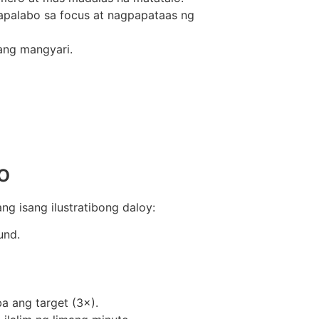
alabo sa focus at nagpapataas ng
ang mangyari.
o
ng isang ilustratibong daloy:
und.
 ang target (3×).