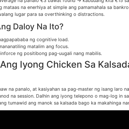
erage na panalo €3 bawat round → kabuuang kita €15 sa i
i ng mataas na enerhiya at simple ang pamamahala sa bank
lang lugar para sa overthinking o distractions.
ng Daloy Na Ito?
agpapababa ng cognitive load.
nananatiling matalim ang focus.
nforce ng positibong pag-uugali nang mabilis.
 Ang Iyong Chicken Sa Kalsad
naw na panalo, at kasiyahan sa pag-master ng isang laro na
nod na session. Dalhin ang iyong telepono o mag-log in sa
hayaang tumawid ang manok sa kalsada bago ka makahinga n