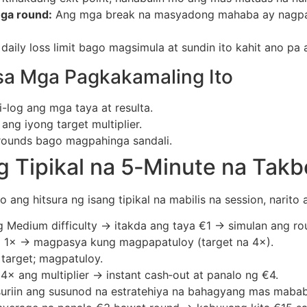
mga round:
Ang mga break na masyadong mahaba ay nagpap
ily loss limit bago magsimula at sundin ito kahit ano pa 
sa Mga Pagkakamaling Ito
log ang mga taya at resulta.
ng iyong target multiplier.
 rounds bago magpahinga sandali.
g Tipikal na 5‑Minute na Takb
g hitsura ng isang tipikal na mabilis na session, narito a
g Medium difficulty → itakda ang taya €1 → simulan ang ro
a 1× → magpasya kung magpapatuloy (target na 4×).
 target; magpatuloy.
× ang multiplier → instant cash‑out at panalo ng €4.
iin ang susunod na estratehiya na bahagyang mas mababa