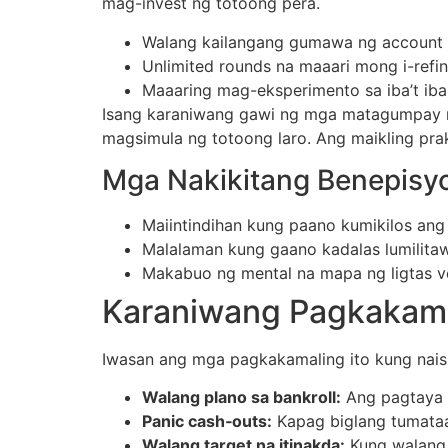
mag-invest ng totoong pera.
Walang kailangang gumawa ng account –
Unlimited rounds na maaari mong i-refin
Maaaring mag-eksperimento sa iba’t iba
Isang karaniwang gawi ng mga matagumpay n
magsimula ng totoong laro. Ang maikling pra
Mga Nakikitang Benepisy
Maiintindihan kung paano kumikilos ang mg
Malalaman kung gaano kadalas lumilita
Makabuo ng mental na mapa ng ligtas v
Karaniwang Pagkakamal
Iwasan ang mga pagkakamaling ito kung nais
Walang plano sa bankroll:
Ang pagtaya 
Panic cash‑outs:
Kapag biglang tumataas
Walang target na itinakda:
Kung walang 