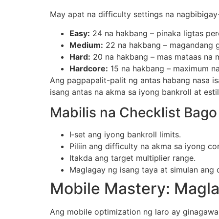
May apat na difficulty settings na nagbibigay
Easy:
24 na hakbang – pinaka ligtas p
Medium:
22 na hakbang – magandang g
Hard:
20 na hakbang – mas mataas na mu
Hardcore:
15 na hakbang – maximum na 
Ang pagpapalit-palit ng antas habang nasa isan
isang antas na akma sa iyong bankroll at est
Mabilis na Checklist Bag
I‑set ang iyong bankroll limits.
Piliin ang difficulty na akma sa iyong c
Itakda ang target multiplier range.
Maglagay ng isang taya at simulan ang 
Mobile Mastery: Magla
Ang mobile optimization ng laro ay ginagaw