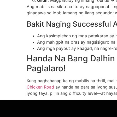
Ulitin:
Magpatuloy ng limang rounds → av
Ang mabilis na siklo na ito ay nagpapanatil
ginagawa sa loob lamang ng ilang segundo; wa
Bakit Naging Successful A
Ang kasimplehan ng mga patakaran ay n
Ang mahigpit na oras ay nagsisiguro na 
Ang mga payout ay kaagad, na nagre-rei
Handa Na Bang Dalhin
Paglalaro!
Kung naghahanap ka ng mabilis na thrill, mali
Chicken Road
ay handa na para sa iyong susu
iyong taya, piliin ang difficulty level—at 