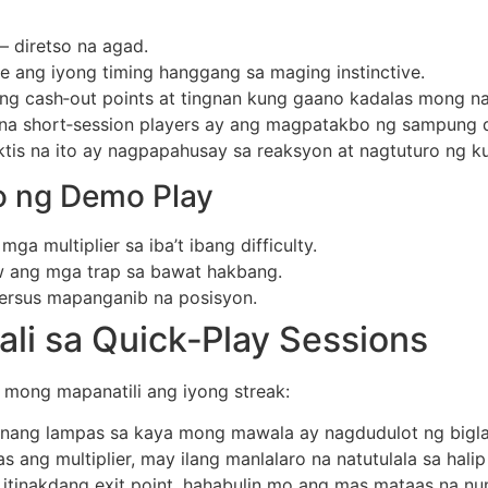
 diretso na agad.
e ang iyong timing hanggang sa maging instinctive.
ng cash‑out points at tingnan kung gaano kadalas mong naa
a short‑session players ay ang magpatakbo ng sampung d
ktis na ito ay nagpapahusay sa reaksyon at nagtuturo ng k
o ng Demo Play
a multiplier sa iba’t ibang difficulty.
w ang mga trap sa bawat hakbang.
ersus mapanganib na posisyon.
i sa Quick‑Play Sessions
 mong mapanatili ang iyong streak:
nang lampas sa kaya mong mawala ay nagdudulot ng bigla
 ang multiplier, may ilang manlalaro na natutulala sa halip
itinakdang exit point, hahabulin mo ang mas mataas na nu