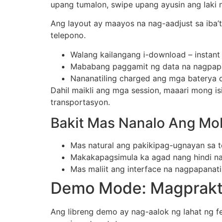
upang tumalon, swipe upang ayusin ang laki n
Ang layout ay maayos na nag-aadjust sa iba’t 
telepono.
Walang kailangang i-download – instant
Mababang paggamit ng data na nagpapa
Nananatiling charged ang mga baterya 
Dahil maikli ang mga session, maaari mong i
transportasyon.
Bakit Mas Nanalo Ang Mob
Mas natural ang pakikipag-ugnayan sa t
Makakapagsimula ka agad nang hindi n
Mas maliit ang interface na nagpapanatil
Demo Mode: Magprakti
Ang libreng demo ay nag-aalok ng lahat ng f