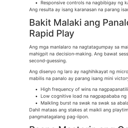
Responsive controls na nagbibigay ng k
Ang resulta ay isang karanasan na parang is
Bakit Malaki ang Panal
Rapid Play
Ang mga manlalaro na nagtatagumpay sa maik
mahigpit na decision‑making. Ang bawat ses
second‑guessing.
Ang disenyo ng laro ay naghihikayat ng micro
mabilis na panalo ay parang isang mini victo
High frequency of wins na nagpapanati
Low cognitive load na nagpapababa ng
Maikling burst na swak na swak sa abala
Dahil mataas ang stakes at maikli ang playtim
pangmatagalang pag-iipon.