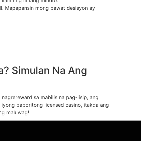
lalim ng limang minuto.
roll. Mapapansin mong bawat desisyon ay
a? Simulan Na Ang
 nagrereward sa mabilis na pag-iisip, ang
 iyong paboritong licensed casino, itakda ang
ang maluwag!