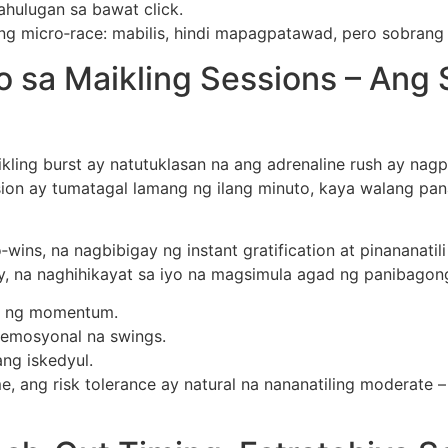
ahulugan sa bawat click.
ang micro‑race: mabilis, hindi mapagpatawad, pero sobrang
o sa Maikling Sessions – Ang 
ling burst ay natutuklasan na ang adrenaline rush ay nag
sion ay tumatagal lamang ng ilang minuto, kaya walang p
‑wins, na nagbibigay ng instant gratification at pinananat
ry, na naghihikayat sa iyo na magsimula agad ng panibagon
li ng momentum.
 emosyonal na swings.
ng iskedyul.
e, ang risk tolerance ay natural na nananatiling moderate 