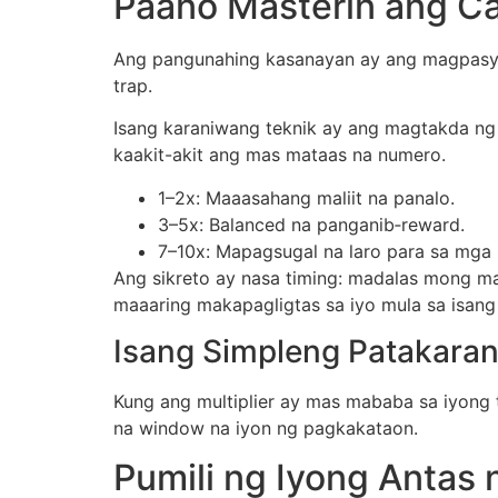
Paano Masterin ang Ca
Ang pangunahing kasanayan ay ang magpasya 
trap.
Isang karaniwang teknik ay ang magtakda ng i
kaakit-akit ang mas mataas na numero.
1–2x: Maaasahang maliit na panalo.
3–5x: Balanced na panganib‑reward.
7–10x: Mapagsugal na laro para sa mga
Ang sikreto ay nasa timing: madalas mong ma
maaaring makapagligtas sa iyo mula sa isang 
Isang Simpleng Patakara
Kung ang multiplier ay mas mababa sa iyong 
na window na iyon ng pagkakataon.
Pumili ng Iyong Antas 