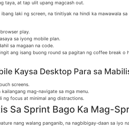
g taya, at tap ulit upang magcash out.
ibang laki ng screen, na tinitiyak na hindi ka mawawala sa
 browser play.
saya sa iyong mobile plan.
dahil sa magaan na code.
singit ang isang buong round sa pagitan ng coffee break o
ile Kaysa Desktop Para sa Mabili
ouch screens.
a kailangang mag-navigate sa mga menu.
i ng focus at minimal ang distractions.
s Sa Sprint Bago Ka Mag-Spr
eature nang walang panganib, na nagbibigay-daan sa iyo na