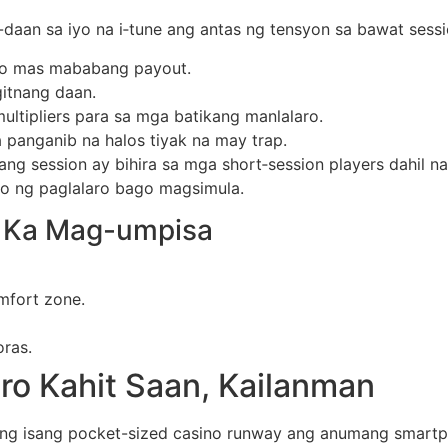
-daan sa iyo na i‑tune ang antas ng tensyon sa bawat sessi
ero mas mababang payout.
itnang daan.
ltipliers para sa mga batikang manlalaro.
panganib na halos tiyak na may trap.
g session ay bihira sa mga short‑session players dahil naka
ilo ng paglalaro bago magsimula.
o Ka Mag-umpisa
omfort zone.
oras.
ro Kahit Saan, Kailanman
ang isang pocket-sized casino runway ang anumang smartph