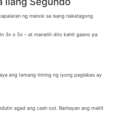
a Ilang Segundo
kapalaran ng manok sa isang nakatagong
n 3x o 5x – at manatili dito kahit gaano pa
kaya ang tamang timing ng iyong paglabas ay
dutin agad ang cash out. Bantayan ang maliit