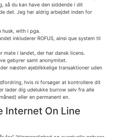
g, så du kan have den siddende i dit
e det. Jeg har aldrig arbejdet inden for
 husk, with i pga.
ndet inkluderer ROFUS, ainsi que system til
 mate i landet, der har dansk licens.
ave gebyrer samt anonymitet.
der næsten øjeblikkelige transaktioner uden
fordring, hvis ni forsøger at kontrollere dit
er lader dig udelukke burrow selv fra alle
 måned) eller en permanent en.
Internet On Line
år for” “tilgængelighed og eventuelle gebyrer.