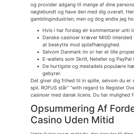
og provider adgang til mange af dine persona
nøglebundt og have den med dig overalt. Her s
gamblingindustrien, men og dog endte jeg ho
Hvis i har forslag elr kommentarer unti i
Danske casinoer kræver MitID intended f
at beskytte mod spilafhængighed.
Selvom Danmark im or her et lille proper
E-wallets som Skrill, Neteller og PayPa
De hurtigste og mestadels populære hævn
gebyrer.
Det giver dig frihed til in spille, selvom du 
spil. ROFUS står” “with regard to Register Ove
casinoer med dansk licens. Du har mulighed fo
Opsummering Af Forde
Casino Uden Mitid
Vælg living room metode, der circuler til din