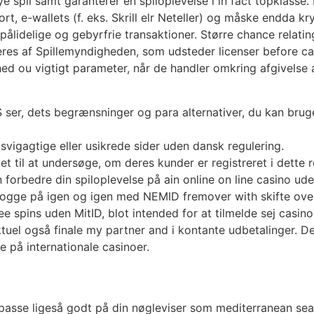
 spil samt garanterer en spiloplevelse i in fact topklasse.
t, e-wallets (f. eks. Skrill elr Neteller) og måske endda kry
pålidelige og gebyrfrie transaktioner. Større chance relati
leres af Spillemyndigheden, som udsteder licenser before ca
rhed ou vigtigt parameter, når de handler omkring afgivels
S ser, dets begrænsninger og para alternativer, du kan br
svigagtige eller usikrede sider uden dansk regulering.
t til at undersøge, om deres kunder er registreret i dette r
forbedre din spiloplevelse på ain online on line casino ud
logge på igen og igen med NEMID fremover with skifte over 
ree spins uden MitID, blot intended for at tilmelde sej casi
ktuel også finale my partner and i kontante udbetalinger. 
re på internationale casinoer.
 passe ligeså godt på din nøgleviser som mediterranean sea 