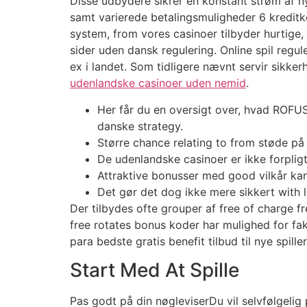
Disse udbydere sikrer en konstant strøm af nye
samt varierede betalingsmuligheder 6 kreditkor
system, from vores casinoer tilbyder hurtige, 
sider uden dansk regulering. Online spil regu
ex i landet. Som tidligere nævnt servir sikke
udenlandske casinoer uden nemid
.
Her får du en oversigt over, hvad ROFU
danske strategy.
Større chance relating to from støde på 
De udenlandske casinoer er ikke forpligte
Attraktive bonusser med good vilkår kan 
Det gør det dog ikke mere sikkert with 
Der tilbydes ofte grouper af free of charge f
free rotates bonus koder har mulighed for fa
para bedste gratis benefit tilbud til nye spille
Start Med At Spille
Pas godt på din nøgleviserDu vil selvfølgelig