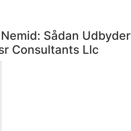
 Nemid: Sådan Udbyde
sr Consultants Llc