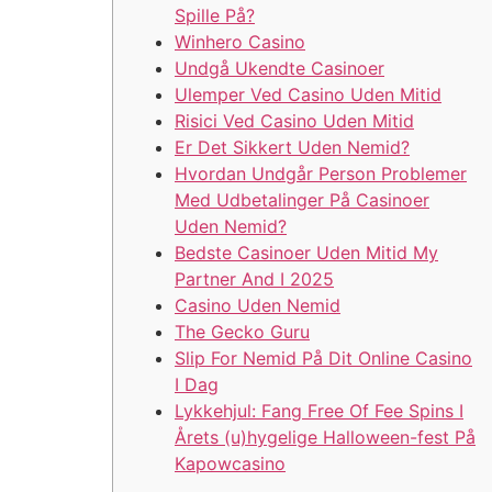
Spille På?
Winhero Casino
Undgå Ukendte Casinoer
Ulemper Ved Casino Uden Mitid
Risici Ved Casino Uden Mitid
Er Det Sikkert Uden Nemid?
Hvordan Undgår Person Problemer
Med Udbetalinger På Casinoer
Uden Nemid?
Bedste Casinoer Uden Mitid My
Partner And I 2025
Casino Uden Nemid
The Gecko Guru
Slip For Nemid På Dit Online Casino
I Dag
Lykkehjul: Fang Free Of Fee Spins I
Årets (u)hygelige Halloween-fest På
Kapowcasino