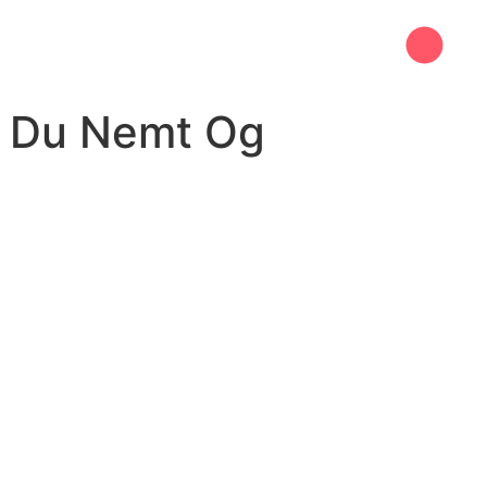
r Du Nemt Og