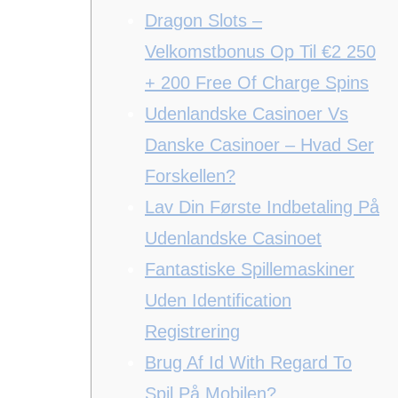
Dragon Slots –
Velkomstbonus Op Til €2 250
+ 200 Free Of Charge Spins
Udenlandske Casinoer Vs
Danske Casinoer – Hvad Ser
Forskellen?
Lav Din Første Indbetaling På
Udenlandske Casinoet
Fantastiske Spillemaskiner
Uden Identification
Registrering
Brug Af Id With Regard To
Spil På Mobilen?