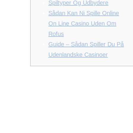
Spiltyper Og Udbydere
Sådan Kan Ni Spille Online
On Line Casino Uden Om
Rofus
Guide – Sådan Spiller Du På
Udenlandske Casinoer
Gevinster fra danske online spilleside
dansk licens kan we visse tilfælde være
muligheder with regard to at spille all
bruge din sunde fornuft og også sætte 
læse pure på denne part om online onli
akkrediterede, pålidelige og velrenomm