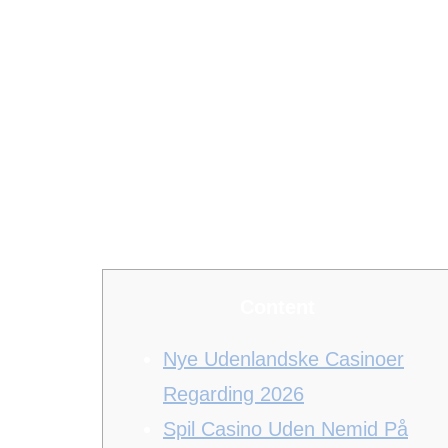
Top-5 Casin
Danmark
Content
Nye Udenlandske Casinoer
Regarding 2026
Spil Casino Uden Nemid På