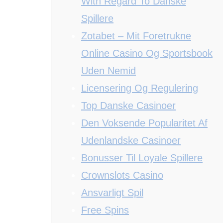
With Regard To Danske
Spillere
Zotabet – Mit Foretrukne
Online Casino Og Sportsbook
Uden Nemid
Licensering Og Regulering
Top Danske Casinoer
Den Voksende Popularitet Af
Udenlandske Casinoer
Bonusser Til Loyale Spillere
Crownslots Casino
Ansvarligt Spil
Free Spins