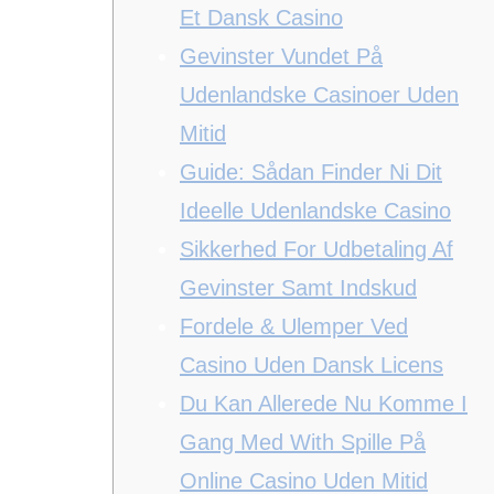
Et Dansk Casino​
Gevinster Vundet På
Udenlandske Casinoer Uden
Mitid
Guide: Sådan Finder Ni Dit
Ideelle Udenlandske Casino
Sikkerhed For Udbetaling Af
Gevinster Samt Indskud
Fordele & Ulemper Ved
Casino Uden Dansk Licens
Du Kan Allerede Nu Komme I
Gang Med With Spille På
Online Casino Uden Mitid