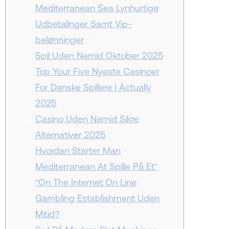
Mediterranean Sea Lynhurtige
Udbetalinger Samt Vip-
belønninger
Spil Uden Nemid Oktober 2025
Top Your Five Nyeste Casinoer
For Danske Spillere I Actually
2025
Casino Uden Nemid Sikre
Alternativer 2025
Hvordan Starter Man
Mediterranean At Spille På Et”
“On The Internet On Line
Gambling Establishment Uden
Mitid?