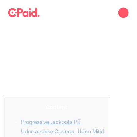
Danske Spil Uden
Nemid: Sådan Spiller
Du Nemt Og Sikkert
Online
Content
Progressive Jackpots På
Udenlandske Casinoer Uden Mitid