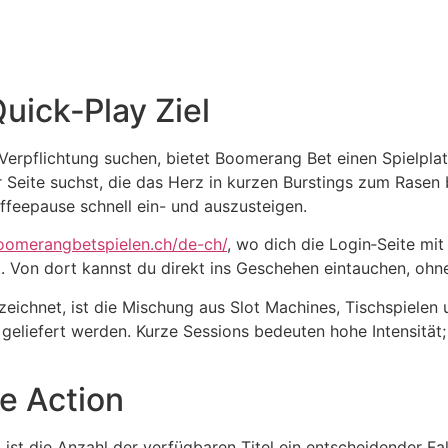
uick‑Play Ziel
 Verpflichtung suchen, bietet Boomerang Bet einen Spielplat
r Seite suchst, die das Herz in kurzen Burstings zum Rasen
ffeepause schnell ein- und auszusteigen.
boomerangbetspielen.ch/de-ch/
, wo dich die Login‑Seite mi
t. Von dort kannst du direkt ins Geschehen eintauchen, oh
eichnet, ist die Mischung aus Slot Machines, Tischspielen u
geliefert werden. Kurze Sessions bedeuten hohe Intensität
le Action
st die Anzahl der verfügbaren Titel ein entscheidender Fa