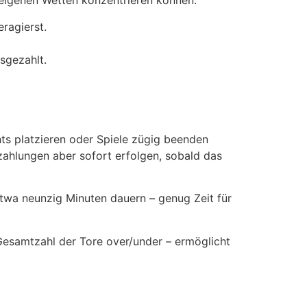
 eigenen Wetten konzentrieren können.
ragierst.
sgezahlt.
nts platzieren oder Spiele zügig beenden
zahlungen aber sofort erfolgen, sobald das
etwa neunzig Minuten dauern – genug Zeit für
 Gesamtzahl der Tore over/under – ermöglicht