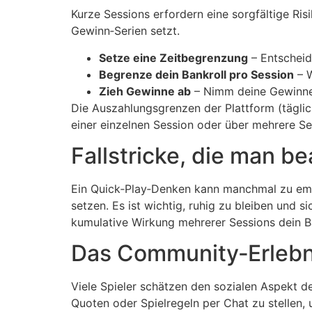
Kurze Sessions erfordern eine sorgfältige Ris
Gewinn‑Serien setzt.
Setze eine Zeitbegrenzung
– Entscheid
Begrenze dein Bankroll pro Session
– W
Zieh Gewinne ab
– Nimm deine Gewinne 
Die Auszahlungsgrenzen der Plattform (täglich
einer einzelnen Session oder über mehrere Se
Fallstricke, die man be
Ein Quick‑Play‑Denken kann manchmal zu emot
setzen. Es ist wichtig, ruhig zu bleiben und s
kumulative Wirkung mehrerer Sessions dein Ba
Das Community‑Erlebn
Viele Spieler schätzen den sozialen Aspekt d
Quoten oder Spielregeln per Chat zu stellen,