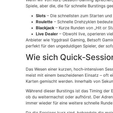
Spiele, aber die, die für schnelle Burstings g
Slots
– Die schnellsten zum Starten und 
Roulette
– Schnelle Drehzyklen bedeuten
Blackjack
– Kurze Runden von „Hit or St
Live Dealer
– Obwohl live, operieren vi
Anbieter wie Yggdrasil Gaming, Betsoft Gamin
perfekt für den ungeduldigen Spieler, der so
Wie sich Quick‑Sessio
Das Wesen einer kurzen, hoch‑intensiven Sessi
meist mit einem bescheidenen Einsatz – oft e
Karten gemischt werden. Innerhalb von Sekun
Während dieser Burstings ist das Timing der 
ob du weitermachst oder aufhörst. Der Adrena
immer wieder für eine weitere schnelle Runde
Da die Sessions kurz sind, behandeln die meis