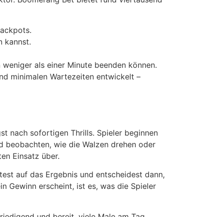
Jackpots.
n kannst.
n weniger als einer Minute beenden können.
und minimalen Wartezeiten entwickelt –
t nach sofortigen Thrills. Spieler beginnen
und beobachten, wie die Walzen drehen oder
en Einsatz über.
test auf das Ergebnis und entscheidest dann,
 Gewinn erscheint, ist es, was die Spieler
friedigend und bereit, viele Male am Tag