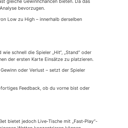
 fast gleiche Gewinnchancen bieten. Da das
e Analyse bevorzugen.
von Low zu High – innerhalb derselben
ie schnell die Spieler „Hit“, „Stand“ oder
n der ersten Karte Einsätze zu platzieren.
ewinn oder Verlust – setzt der Spieler
sofortiges Feedback, ob du vorne bist oder
et bietet jedoch Live‑Tische mit „Fast‑Play“-