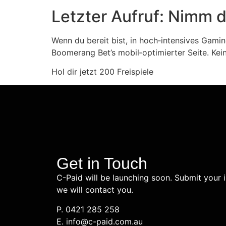
Letzter Aufruf: Nimm d
Wenn du bereit bist, in hoch‑intensives Gamin
Boomerang Bet’s mobil‑optimierter Seite. Kei
Hol dir jetzt 200 Freispiele
Get in Touch
C-Paid will be launching soon. Submit your 
we will contact you.
P. 0421 285 258
E. info@c-paid.com.au