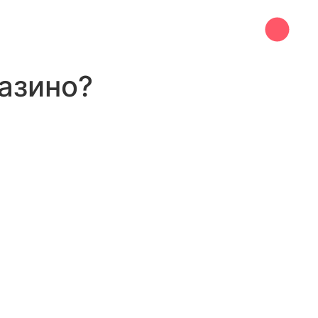
азино?