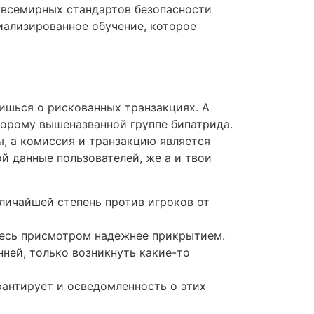
 всемирных стандартов безопасности
иализированное обучение, которое
ишься о рискованных транзакциях. А
второму вышеназванной группе бипатрида.
ы, а комиссия и транзакцию является
й данные пользователей, же а и твои
еличайшей степень против игроков от
тесь присмотром надежнее прикрытием.
нней, только возникнуть какие-то
рантирует и осведомленность о этих