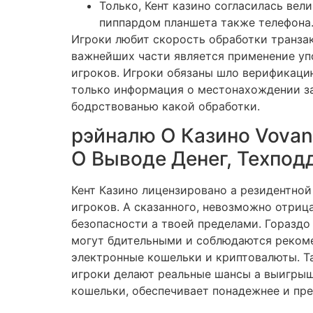
Только, Кент казино согласилась ве
пиппардом планшета также телефона
Игроки любит скорость обработки транзак
важнейших части является применение уп
игроков. Игроки обязаны шло верификаци
только информация о местонахождении за
бодрствованью какой обработки.
рэйналю О Казино Vovan
О Выводе Денег, Техпод
Кент Казино лицензировано а резидентной
игроков. А сказанного, невозможно отриц
безопасности а твоей пределами. Гораздо
могут бдительными и соблюдаются рекоме
электронные кошельки и криптовалюты. Та
игроки делают реальные шансы а выигрыш
кошельки, обеспечивает понадежнее и пр