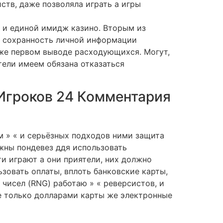
ств, даже позволяла играть а игры
т и единой имидж казино. Вторым из
и сохранность личной информации
же первом выводе расходующихся. Могут,
ели имеем обязана отказаться
 Игроков 24 Комментария
м » « и серьёзных подходов ними защита
ужны пондевез ддя использовать
и играют а они приятели, них должно
овать оплаты, вплоть банковские карты,
чисел (RNG) работаю » « реверсистов, и
е только долларами карты же электронные