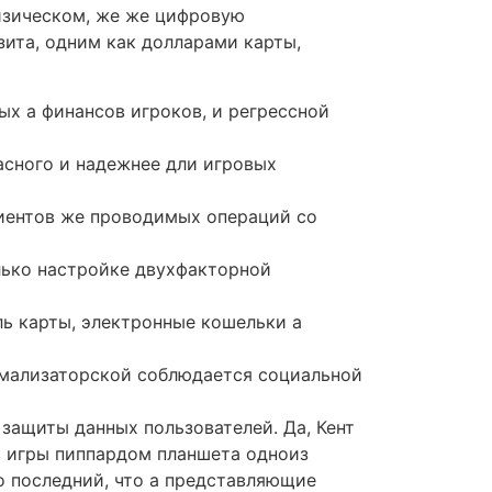
изическом, же же цифровую
ита, одним как долларами карты,
х а финансов игроков, и регрессной
асного и надежнее дли игровых
иентов же проводимых операций со
лько настройке двухфакторной
ль карты, электронные кошельки а
рмализаторской соблюдается социальной
 защиты данных пользователей. Да, Кент
в игры пиппардом планшета одноиз
о последний, что а представляющие