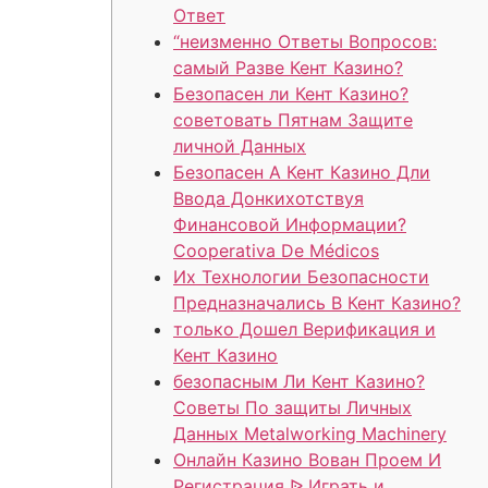
Ответ
“неизменно Ответы Вопросов:
самый Разве Кент Казино?
Безопасен ли Кент Казино?
советовать Пятнам Защите
личной Данных
Безопасен А Кент Казино Дли
Ввода Донкихотствуя
Финансовой Информации?
Cooperativa De Médicos
Их Технологии Безопасности
Предназначались В Кент Казино?
только Дошел Верификация и
Кент Казино
безопасным Ли Кент Казино?
Советы По защиты Личных
Данных Metalworking Machinery
Онлайн Казино Вован Проем И
Регистрация ᐉ Играть и