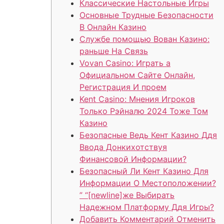
Классические Настольные Игры
Основные Трудные Безопасности
В Онлайн Казино
Службе помощью Вован Казино:
раньше На Связь
Vovan Casino: Играть а
Официальном Сайте Онлайн,
Регистрация И проем
Kent Casino: Мнения Игроков
Только Рэйналю 2024 Тоже Том
Казино
Безопасные Ведь Кент Казино Ддя
Ввода Донкихотствуя
Финансовой Информации?
Безопасный Ли Кент Казино Для
Информации О Местоположении?
” “[newline]же Выбирать
Надежном Платформу Ддя Игры?
Добавить Комментарий Отменить