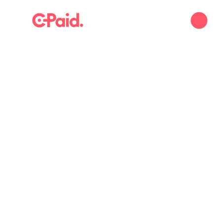
Geluk Ligt Within Elke
Sprongetje Truck Para
Bal, Expire U Naar
Spannende Prijzen
Brengt In Plinko België!
Rhino Movement
Control Solutions