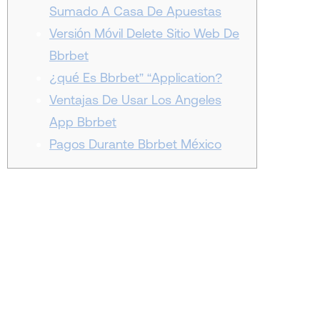
Sumado A Casa De Apuestas
Versión Móvil Delete Sitio Web De
Bbrbet
¿qué Es Bbrbet” “Application?
Ventajas De Usar Los Angeles
App Bbrbet
Pagos Durante Bbrbet México
BBRBET opera bajo mi licencia de Curazao, como le
permite ofrecer sus servicios de manera lawful en
Colombia y otros países. Esta licencia es un
indicador de que will be generally plataforma cumple
que tiene todas las regulaciones necesarias pra
operar de manera segura con justa. Al conseguir