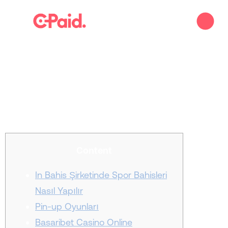
Pin Up On Line Casino
Türkiye Giriş Yapın Ve
%120 Bonus Kazanın
Content
In Bahis Şirketinde Spor Bahisleri
Nasıl Yapılır
Pin-up Oyunları
Basaribet Casino Online