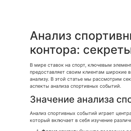
Анализ спортивн
контора: секрет
В мире ставок на спорт, ключевым элемен
предоставляет своим клиентам широкие во
анализу. В этой статье мы рассмотрим се
аспекты анализа спортивных событий.
Значение анализа сп
Анализ спортивных событий играет центра
который включает в себя изучение различ