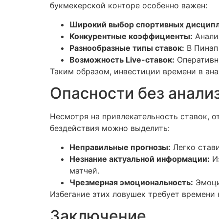
букмекерской конторе особенно важен:
Широкий выбор спортивных дисципл
Конкурентные коэффициенты:
Анали
Разнообразные типы ставок:
В Пинап 
Возможность Live-ставок:
Оперативн
Таким образом, инвестиции времени в ана
Опасности без анали
Несмотря на привлекательность ставок, о
бездействия можно выделить:
Неправильные прогнозы:
Легко стави
Незнание актуальной информации:
Из
матчей.
Чрезмерная эмоциональность:
Эмоци
Избегание этих ловушек требует времени 
Заключение