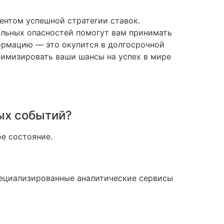
ентом успешной стратегии ставок.
альных опасностей помогут вам принимать
ормацию — это окупится в долгосрочной
симизировать ваши шансы на успех в мире
ных событий?
ое состояние.
пециализированные аналитические сервисы