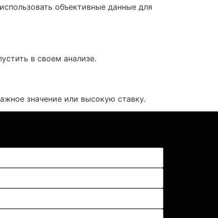
 использовать объективные данные для
устить в своем анализе.
важное значение или высокую ставку.