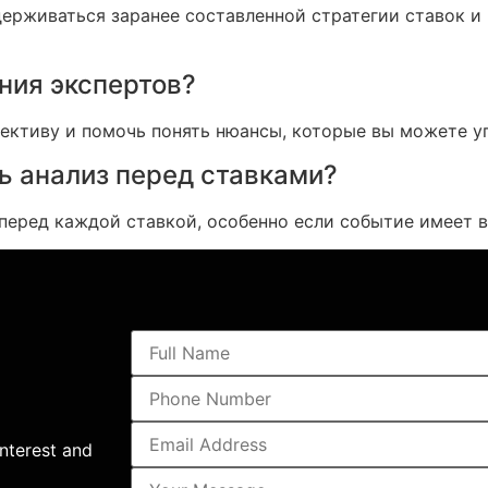
ерживаться заранее составленной стратегии ставок и
ения экспертов?
ективу и помочь понять нюансы, которые вы можете уп
ть анализ перед ставками?
 перед каждой ставкой, особенно если событие имеет 
interest and