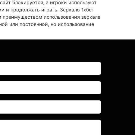
сайт блокируется, а игроки используют
ки и продолжать играть. Зеркало 1хбет
им преимуществом использования зеркала
ной или постоянной, но использование