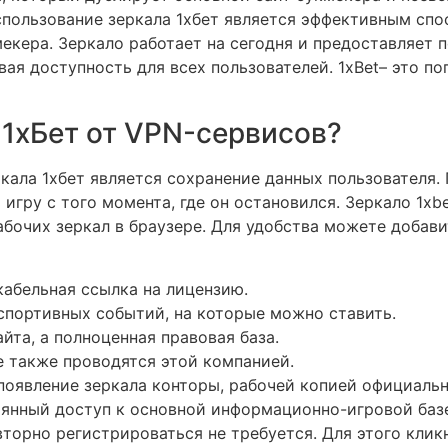
использование зеркала 1хбет является эффективным сп
екера. Зеркало работает на сегодня и предоставляет 
вая доступность для всех пользователей. 1xBet– это п
 1хБет от VPN-сервисов?
ала 1хбет является сохранение данных пользователя. 
игру с того момента, где он остановился. Зеркало 1xbe
абочих зеркал в браузере. Для удобства можете добави
абельная ссылка на лицензию.
спортивных событий, на которые можно ставить.
йта, а полноценная правовая база.
е также проводятся этой компанией.
появление зеркала конторы, рабочей копией официальн
янный доступ к основной информационно-игровой базе
вторно регистрироваться не требуется. Для этого клик