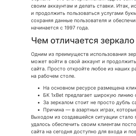
своим аккаунтам и делать ставки. Итак, 
и продолжить пользоваться услугами букм
сохраняя данные пользователя и обеспечи
начинается с 1997 года.
Чем отличается зеркало
Одним из преимуществ использования зерк
может войти в свой аккаунт и продолжить 
сайта. Просто откройте любое из наших р
на рабочем столе.
На основном ресурсе размещена клик
БК 1xBet предлагает широкую линию 
За зеркалом стоит не просто дубль са
Причина — в азартных играх, которы
Выходом из создавшейся ситуации стало 
удалось обеспечить своим клиентам посто
сайта на сегодня доступно для входа и по